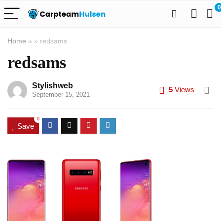
0
Home
»
»
redsams
redsams
Stylishweb
5
Views
September 15, 2021
0
Save