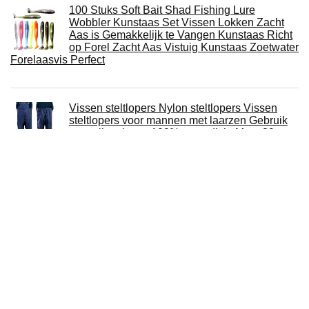
100 Stuks Soft Bait Shad Fishing Lure
Wobbler Kunstaas Set Vissen Lokken Zacht
Aas is Gemakkelijk te Vangen Kunstaas Richt
op Forel Zacht Aas Vistuig Kunstaas Zoetwater
Forelaasvis Perfect
Vissen steltlopers Nylon steltlopers Vissen
steltlopers voor mannen met laarzen Gebruik
voor vliegvissen 100% waterdicht Maat 39 -
Maat 44 Jacht Bootfoot Waterdicht
Release Grip, Duurzame Outrigger Clip Zwart
voor Vissen
chiwanji Buiten Vissen Outrigger Release Clip
Onderdelen Verstelbare Spanning Rigging Anti
Fouling Varen voor Downriggers, Trolling,
Kitevissen