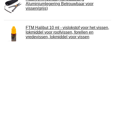
Aluminiumlegering Betrouwbaar voor
vissen(grijs)
FTM Halibut 10 ml - vislokstof voor het vissen,
lokmiddel voor roofvissen, forellen en
vredevissen, lokmiddel voor vissen
Visheup steltlopers, niet-slip waterdichte PVC
waadbroek met gesp boten groene maat 45
1pair, niet-slip pvc heup waden, voor sport
Vishengel Fishing Rod and Reel Combos
Telescopic Casting Fishing Combo Portable
Ultralight Rod and 7.2:1 Gear Ratio Fishing
Reel Fishing Combo Draagbare reishengel
(Color : White, Length : 2.4 m)