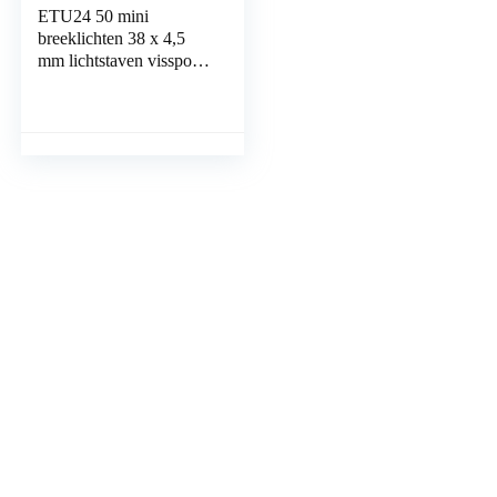
ETU24 50 mini
breeklichten 38 x 4,5
mm lichtstaven vissport
beetverklikker glow
stick partylichten LED
luchtballon
tafeldecoratie neon rood
geel roze groen oranje
blauw