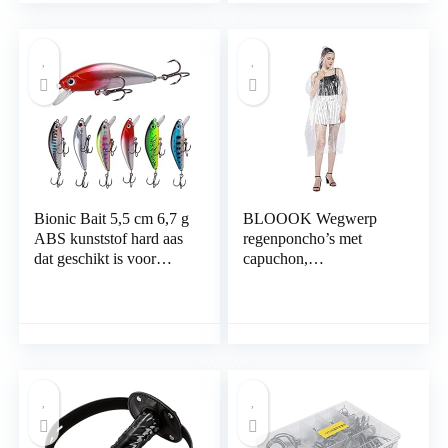
Bionic Bait 5,5 cm 6,7 g
BLOOOK Wegwerp
ABS kunststof hard aas
regenponcho’s met
dat geschikt is voor
capuchon,
verschillende
noodregenjassen,
wateromstandigheden
geschikt voor mannen
en vrouwen met een
hoogte van 150-190 cm,
licht en gemakkelijk te
dragen, om plotselinge
regen te voorkomen