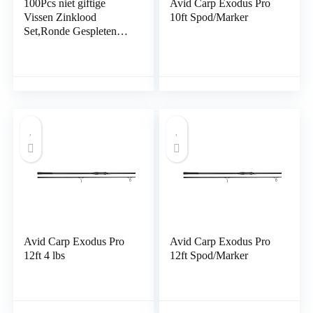
100Pcs niet giftige
Avid Carp Exodus Pro
Vissen Zinklood
10ft Spod/Marker
Set,Ronde Gespleten
Vissen
Gewichten,Afneembare
Vissen Split Shot 5
Maten,0.3g/20st,0.5g/20
st,0.6g/20st,0.8g/20st,1g
/20st
Avid Carp Exodus Pro
Avid Carp Exodus Pro
12ft 4 lbs
12ft Spod/Marker