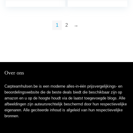
Gevoelig Gemakkelijk
Duurzaam Voor
Buitenvissen,
Entertainment
1
2
→
Visserijklokken, 20
Stuks
Over ons
Carpteamhulsen.be is een moderne alles-in-één prijsvergelijkings- en
beoordelingswebsite die de beste deals biedt die beschikbaar zijn op
amazon en u op de hoogte houdt via de laatst toegevoegde blogs. Alle
afbeeldingen zijn auteursrechtelijk beschermd door hun respectievelijke
eigenaren. Alle geciteerde inhoud is afgeleid van hun respectievelijke
bronnen.