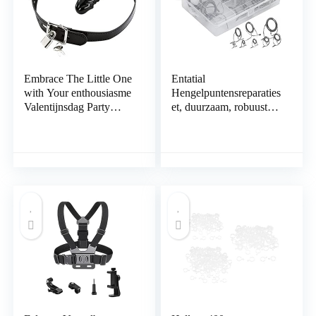
Embrace The Little One
Entatial
with Your enthousiasme
Hengelpuntensreparaties
Valentijnsdag Party
et, duurzaam, robuust,
Casual Alternatief –
eenvoudig te bedienen
hengelreparatieset voor
het vissen