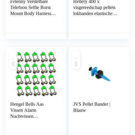
Felenny Verstelbare
Hellery 400 x
Telefoon Selfie Borst
visgereedschap pellets
Mount Body Harness
lokbanden elastische
met Sport Camera
ringen voor karpers
Mount Beugel
match grof gereedschap
Horizontaal+Verticale
Shot Telefoon Clip
Hengel Bells Aas
JVS Pellet Bander |
Vissen Alarm
Blauw
Nachtvissen
Lichtgevend Twin Bells
Vissen Beetverklikker
Hoge Betrouwbaarheid