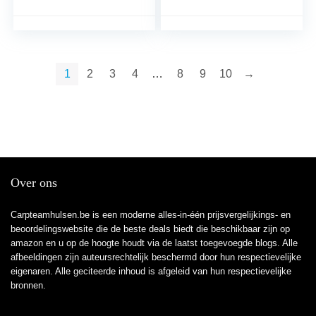
volumenverstellbarem
visserij, 2019, zilver
Angelwerkzeugzubehör
für Angelrute
1
2
3
4
…
8
9
10
→
Over ons
Carpteamhulsen.be is een moderne alles-in-één prijsvergelijkings- en
beoordelingswebsite die de beste deals biedt die beschikbaar zijn op
amazon en u op de hoogte houdt via de laatst toegevoegde blogs. Alle
afbeeldingen zijn auteursrechtelijk beschermd door hun respectievelijke
eigenaren. Alle geciteerde inhoud is afgeleid van hun respectievelijke
bronnen.