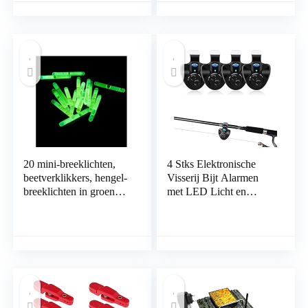
Langoesten/Vis/Krab
Trap Opvouwbaar
Visnet Draagbaar
Schepnet met Non
20 mini-breeklichten,
4 Stks Elektronische
beetverklikkers, hengel-
Visserij Bijt Alarmen
breeklichten in groen
met LED Licht en
incl. connector | verpakt
Geluid Alert, Gevoelige
per 2 stuks per zak en
Elektronische Visserij
een connector, in totaal
Beet Alarm Indicator
10 zakjes
Clip Op Hengel