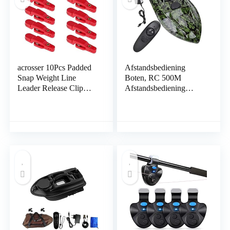
acrosser 10Pcs Padded
Afstandsbediening
Snap Weight Line
Boten, RC 500M
Leader Release Clip
Afstandsbediening
Downrigger Outrigger
Draadloos Visaas Aas
Release Clips Set
Boot, Houd 1.5Kg
Replacement
Lokaas Waterdicht
Tackles,Red
Weerstand tegen Sterke
Golven Fishfinder Met
LED Nachtlampje Voor
Vissen(ME)