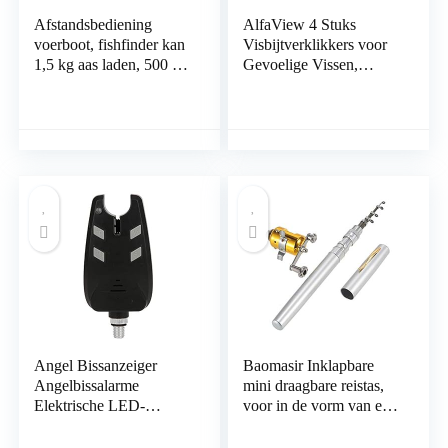
Afstandsbediening
AlfaView 4 Stuks
voerboot, fishfinder kan
Visbijtverklikkers voor
1,5 kg aas laden, 500 m
Gevoelige Vissen,
afstandsbediening
Bijtindicator
voerboot, 5000 mAh
Elektronisch met Led-
batterij met grote
Lichtindicatoren
capaciteit, met
Swinger Vibratie op de
nachtlampje, geschikt
Hengel Visnummer
voor meer, rivier,
zee,5000mAh
Angel Bissanzeiger
Baomasir Inklapbare
Angelbissalarme
mini draagbare reistas,
Elektrische LED-
voor in de vorm van een
Sound-Angelanzeige
hengel, aluminium
mit
legering, ideaal voor