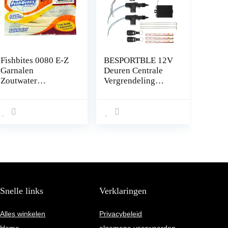
Fishbites 0080 E-Z
BESPORTBLE 12V
Garnalen
Deuren Centrale
Zoutwater
Vergrendeling
Langdurig aas, 2-
Vergrendeling Auto
Pack, Wit
Keyless Entry Kit
Met Actuator
Beveiligingssystee
m Lock
Snelle links
Verklaringen
Alles winkelen
Privacybeleid