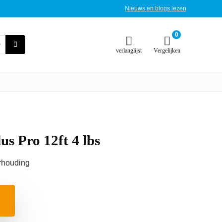
Nieuws en blogs lezen
0
verlanglijst
Vergelijken
s Pro 12ft 4 lbs
erhouding