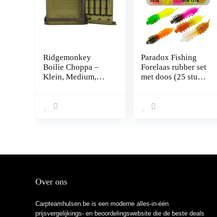
Ridgemonkey
Paradox Fishing
Boilie Choppa –
Forelaas rubber set
Klein, Medium,
met doos (25 stuks)
Groot –
I UV forelaas
Karpervissen
rubber rubber forel
I forel vissen spoon
set forel deeg –
spoons forel forel
Over ons
Carpteamhulsen.be is een moderne alles-in-één
prijsvergelijkings- en beoordelingswebsite die de beste deals