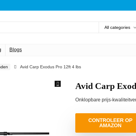
All categories
g
Blogs
nden
Avid Carp Exodus Pro 12ft 4 lbs
Avid Carp Exodu
Onklopbare prijs-kwaliteitv
CONTROLEER OP
AMAZON