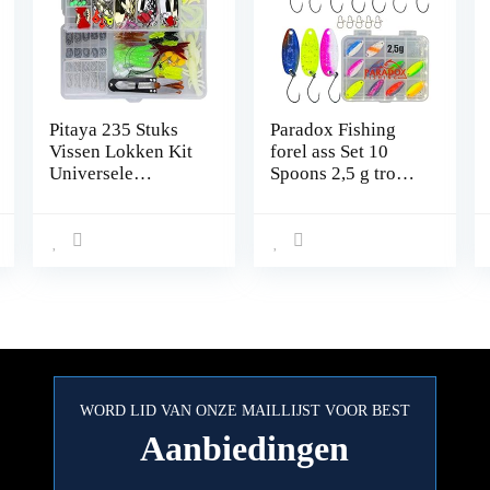
Pitaya 235 Stuks
Paradox Fishing
Vissen Lokken Kit
forel ass Set 10
Universele
Spoons 2,5 g trout
Verschillende
spoons met doos en
Vissen Lokken aas
5 Snaps forel
Sets Inclusief
lokaas set voor
Crank aas Spinner
forellen vissen
aas Zachte Plastic
forellen
Wormen Lokken
knipperlichten –
Vissen Jigs Vissen
Spoons forel
Haken met Tackle
Box
WORD LID VAN ONZE MAILLIJST VOOR BEST
Aanbiedingen