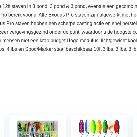
de 12ft staven in 3 pond, 3 pond & 3 pond, evenals een gecomb
Pro bereik voor u. Alle Exodus Pro staven zijn afgewerkt met hoo
s Pro staven hebben een scherpe casting actie en snel herstel,
ar zeer vergevingsgezind onder de punt, waardoor u de hoogste 
oor mensen met een krap budget Hoge modulus, lichtgewicht ko
 lbs, 4 lbs en Spod/Marker staaf beschikbaar 10ft 3 lbs, 3 lbs, 