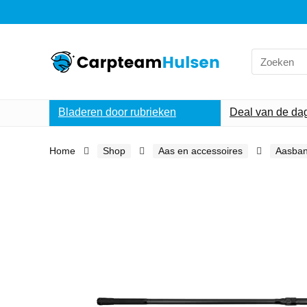
Search
for:
Bladeren door rubrieken
Deal van de da
Home
Shop
Aas en accessoires
Aasba