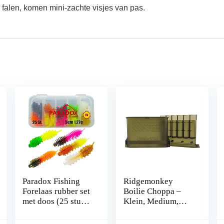
falen, komen mini-zachte visjes van pas.
Paradox Fishing
Ridgemonkey
Forelaas rubber set
Boilie Choppa –
met doos (25 stuks)
Klein, Medium,
I UV forelaas
Groot –
rubber rubber forel
Karpervissen