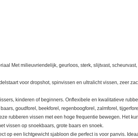
aal Met milieuvriendelijk, geurloos, sterk, slijtvast, scheurvas
staart voor dropshot, spinvissen en ultralicht vissen, zeer zac
issers, kinderen of beginners. Onflexibele en kwalitatieve rubb
 baars, goudforel, beekforel, regenboogforel, zalmforel, tijgerf
deze rubberen vissen met een hoge frequentie bewegen. Het ku
het vissen op snoekbaars, grote baars en snoek.
 op een lichtgewicht sjabloon die perfect is voor panvis. Idea