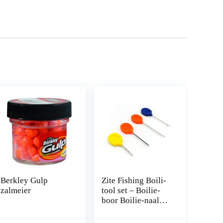
Berkley Gulp
Zite Fishing Boili-
zalmeier
tool set – Boilie-
boor Boilie-naald
splicing-naald
stringer-naald –