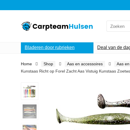
Search
for:
Bladeren door rubrieken
Deal van de da
Home
Shop
Aas en accessoires
Aas en 
Kunstaas Richt op Forel Zacht Aas Vistuig Kunstaas Zoetwa