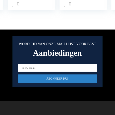
I forel vissen spoon
set forel deeg –
spoons forel forel
WORD LID VAN ONZE MAILLIJST VOOR BEST
Aanbiedingen