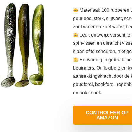
Materiaal: 100 rubberen v
geurloos, sterk, slijtvast, 
zout water en zoet water, hee
Leuk ontwerp: verschille
spinvissen en ultralicht vis
slaan of te scheuren, niet ge
Eenvoudig in gebruik: per
beginners. Onflexibele en kw
aantrekkingskracht door de k
goudforel, beekforel, regenb
en ook snoek.
CONTROLEER OP
AMAZON