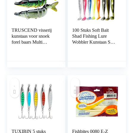
TRUSCEND visserij
100 Stuks Soft Bait
kunstaas voor snoek
Shad Fishing Lure
forel baars Multi
Wobbler Kunstaas Set
Jointed Swimbaits
Vissen Lokken Zacht
langzaam zinken
Aas is Gemakkelijk te
Bionic zwemmen
Vangen Kunstaas Richt
kunstaas Bass
op Forel Zacht Aas
zoetwater zoutwater
Vistuig Kunstaas
visserij kunstaas Kit
Zoetwater Forelaasvis
levensechte
Perfect
visserijgiften voor
mannen
TUXIBIN 5 stuks
Fishbites 0080 E-Z