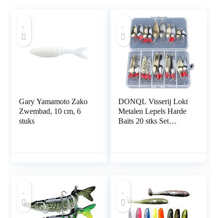
Gary Yamamoto Zako
DONQL Visserij Lokt
Zwembad, 10 cm, 6
Metalen Lepels Harde
stuks
Baits 20 stks Set
Metalen Vissen Lokt
Spinner Baits Vis
Treble Haken Tackle
Zalm Bass