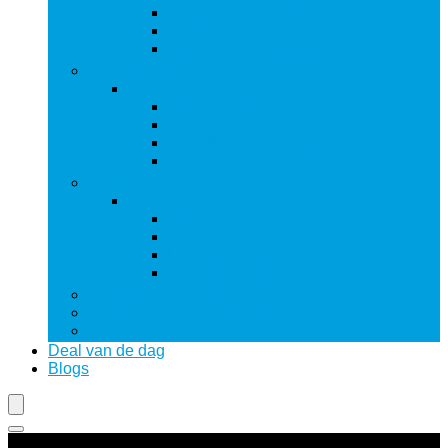
IJsvissen Hengels
Schuiltenten
Spiezen voor ijsvissen
Visgereedschap
Visgereedschap
Beetindicatoren
Downriggers
Visnetten en accessoires
Viszoekers en peilapparaten
Vislijn
Vislijn
Fluorocarbon lijnen
Gevlochten lijnen
Loodkern en vislijn
Monofilamentlijn
Hengels en accessoires
Lieslaarzen en accessoires
Schoenen
Deal van de dag
Blogs
Productcategorieën