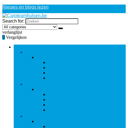
Nieuws en blogs lezen
Search for:
verlanglijst
0
Vergelijken
Bladeren door rubrieken
Aas en accessoires
Aas en accessoires
Aas en lokstof
Aasbanden
Aasopslag
Leefnetten
Hengel en haspelcombinaties
Hengel en haspelcombinaties
Baitcasting-combinaties
Offshore combinaties
Spincasting-combinaties
Surfcvis combinaties
IJsvissen
IJsvissen
IJsboren