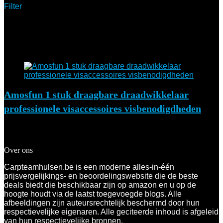
Filter
Showing the single result
Added to wishlist
Removed from wishlist
0
Add to compare
Amosfun 1 stuk draagbare draadwikkelaar
professionele visaccessoires visbenodigdheden
Added to wishlist
Removed from wishlist
0
Add to compare
Over ons
Carpteamhulsen.be is een moderne alles-in-één
prijsvergelijkings- en beoordelingswebsite die de beste
deals biedt die beschikbaar zijn op amazon en u op de
hoogte houdt via de laatst toegevoegde blogs. Alle
afbeeldingen zijn auteursrechtelijk beschermd door hun
respectievelijke eigenaren. Alle geciteerde inhoud is afgeleid
van hun respectievelijke bronnen.