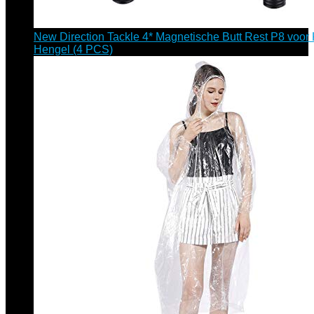
New Direction Tackle 4* Magnetische Butt Rest P8 voor
Hengel (4 PCS)