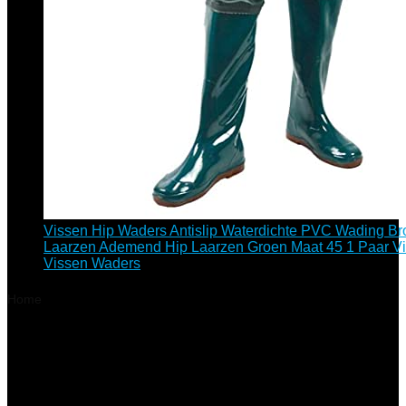
Vissen Hip Waders Antislip Waterdichte PVC Wading Br
Laarzen Ademend Hip Laarzen Groen Maat 45 1 Paar Vi
Vissen Waders
Home
Product
Fabrikantreferentie
‎0NMW16JHV0629VWRWHW
‎0NMW16JHV0629VWRWHW