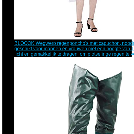
BLOOOK Wegwerp regenponcho's met capuchon, noodr
geschikt voor mannen en vrouwen met een hoogte van 
licht en gemakkelijk te dragen, om plotselinge regen te