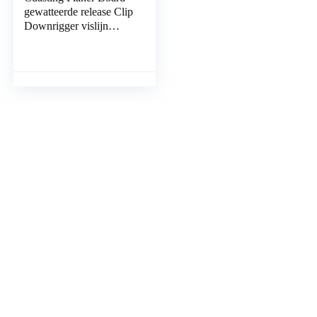
gewatteerde release Clip
Downrigger vislijn
release Snap Stacker
Trolling Release Clips
6,2 x 1,9 x 2,6cm