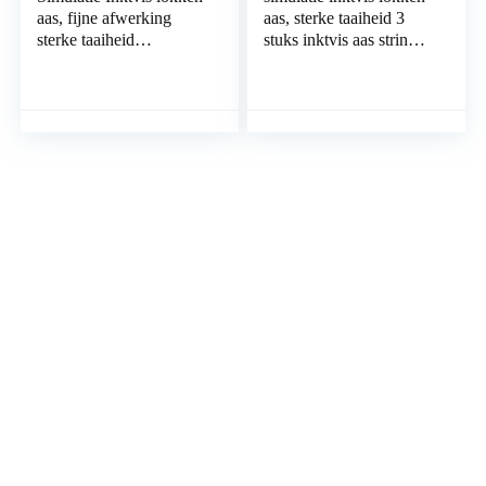
aas, fijne afwerking
aas, sterke taaiheid 3
sterke taaiheid
stuks inktvis aas string
lichtgevende inktvis aas
haak lichtgevende pvc
string haak voor buiten
voor zee