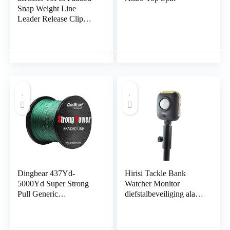
Snap Weight Line
Leader Release Clip
Downrigger Outrigger
Release Clips Set
Replacement
Tackles,Red
Dingbear 437Yd-
Hirisi Tackle Bank
5000Yd Super Strong
Watcher Monitor
Pull Generic
diefstalbeveiliging alarm
Gevlochten Vislijn
XT1 bewegingsmelder
Vislijnen Vislijnen
voor karpervissen
FishingLine …