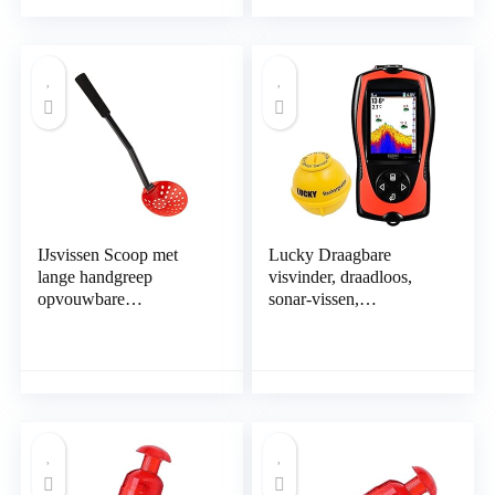
IJsvissen Scoop met
Lucky Draagbare
lange handgreep
visvinder, draadloos,
opvouwbare
sonar-vissen,
afneembare skimmer
waterdieptemeter voor
scooper voor winter
vissen, vissen, ijsvissen,
vissen rood
zeevissen