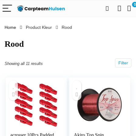
0
Home
Product Kleur
‎Rood
‎Rood
Filter
Showing all 11 results
acrosser 10Pcs Padded
Akiro Top Spin