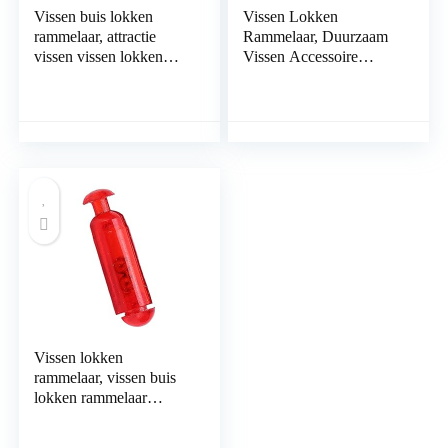
Vissen buis lokken
Vissen Lokken
rammelaar, attractie
Rammelaar, Duurzaam
vissen vissen lokken
Vissen Accessoire
rammelaar licht in
Lokken Aas Insert Buis
gewicht verhogen
Rammelaars
vangstsnelheid voor
Toenemende
vissen op vis
Vangstsnelheid voor
Vissen voor Vis
Vissen lokken
rammelaar, vissen buis
lokken rammelaar
GEMAKKELIJK TE
DRAGEN Licht in