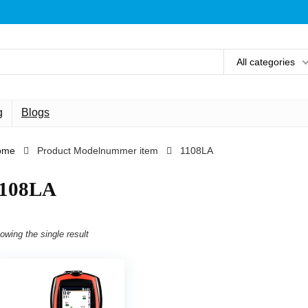
All categories
g
Blogs
ome
Product Modelnummer item
‎1108LA
1108LA
owing the single result