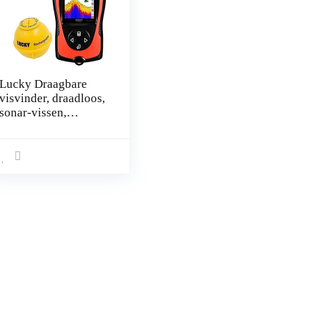
Lucky Draagbare
visvinder, draadloos,
sonar-vissen,
waterdieptemeter
voor vissen, vissen,
ijsvissen, zeevissen