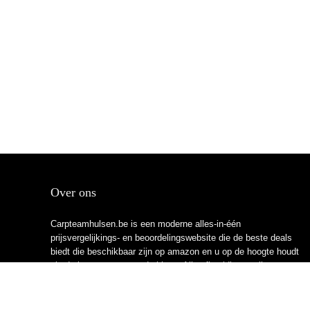
Over ons
Carpteamhulsen.be is een moderne alles-in-één
prijsvergelijkings- en beoordelingswebsite die de beste deals
biedt die beschikbaar zijn op amazon en u op de hoogte houdt
via de laatst toegevoegde blogs. Alle afbeeldingen zijn
auteursrechtelijk beschermd door hun respectievelijke
eigenaren. Alle geciteerde inhoud is afgeleid van hun
respectievelijke bronnen.