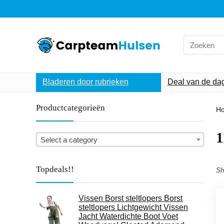
Search
for:
Bladeren door rubrieken
Deal van de da
Productcategorieën
H
‎
Select a category
Topdeals!!
Sh
Vissen Borst steltlopers Borst
steltlopers Lichtgewicht Vissen
Jacht Waterdichte Boot Voet