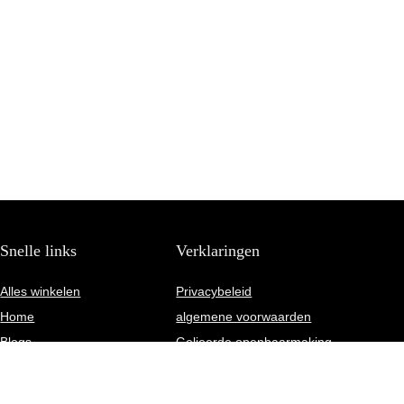
Snelle links
Verklaringen
Alles winkelen
Privacybeleid
Home
algemene voorwaarden
Blogs
Gelieerde openbaarmaking
Onze webshops
Adverteren