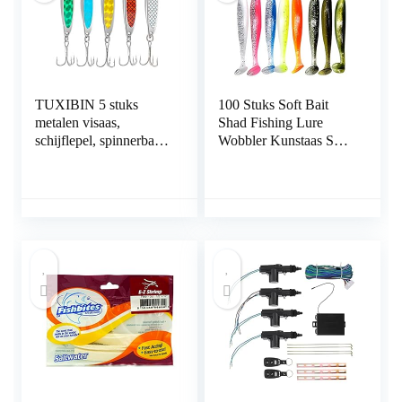
TUXIBIN 5 stuks
100 Stuks Soft Bait
metalen visaas,
Shad Fishing Lure
schijflepel, spinnerbaits
Wobbler Kunstaas Set
visapparaat
Vissen Lokken Zacht
makreelsnijder aas
Aas is Gemakkelijk te
Vangen Kunstaas Richt
op Forel Zacht Aas
Vistuig Kunstaas
Zoetwater Forelaasvis
Perfect