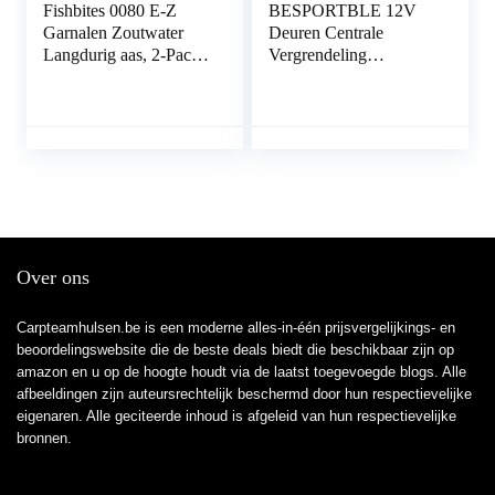
Fishbites 0080 E-Z
BESPORTBLE 12V
Garnalen Zoutwater
Deuren Centrale
Langdurig aas, 2-Pack,
Vergrendeling
Wit
Vergrendeling Auto
Keyless Entry Kit Met
Actuator
Beveiligingssysteem
Lock
Over ons
Carpteamhulsen.be is een moderne alles-in-één prijsvergelijkings- en
beoordelingswebsite die de beste deals biedt die beschikbaar zijn op
amazon en u op de hoogte houdt via de laatst toegevoegde blogs. Alle
afbeeldingen zijn auteursrechtelijk beschermd door hun respectievelijke
eigenaren. Alle geciteerde inhoud is afgeleid van hun respectievelijke
bronnen.