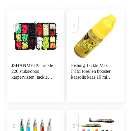
JSHANMEI ® Tackle
Fishing Tackle Max
220 stuks/doos
FTM forellen booster
karpervissen, tackle
kaasolie kaas 10 ml
zaklokdoos,
7320410 Aroma Liquid
mengparels en aas,
lokstof voor forelvissen
imitatie-aas,
karpertassen kit,
multicolor