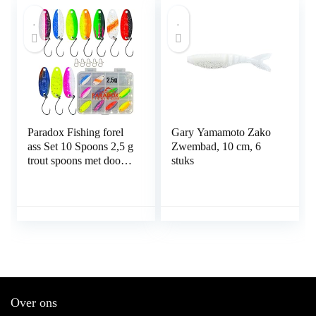
Zoetwater Forelaasvis
Perfect
Paradox Fishing forel
Gary Yamamoto Zako
ass Set 10 Spoons 2,5 g
Zwembad, 10 cm, 6
trout spoons met doos
stuks
en 5 Snaps forel lokaas
set voor forellen vissen
forellen knipperlichten
– Spoons forel
Over ons