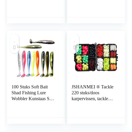
hardaas Minnow
Verschillende Vissen
Popper Crankbaits
Lokken aas Sets
lokaas Tackle Minnow
Inclusief Crank aas
visaas
Spinner aas Zachte
Plastic Wormen
Lokken Vissen Jigs
Vissen Haken met
Tackle Box
100 Stuks Soft Bait
JSHANMEI ® Tackle
Shad Fishing Lure
220 stuks/doos
Wobbler Kunstaas Set
karpervissen, tackle
Vissen Lokken Zacht
zaklokdoos,
Aas is Gemakkelijk te
mengparels en aas,
Vangen Kunstaas Richt
imitatie-aas,
op Forel Zacht Aas
karpertassen kit,
Vistuig Kunstaas
multicolor