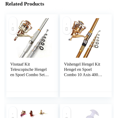
Related Products
Visstaaf Kit
Vishengel Hengel Kit
Telescopische Hengel
Hengel en Spoel
en Spoel Combo Set
Combo 10 Axis 4000
Super Hard Sea Rod
Metal Wheels Super
Gooi Rod long throw
Hard High Carbon
Rod vistuig SP5000
Retractable Sea Fishing
Metal Wheel for Travel
Rod Fishing Gear
Saltwater Freshwater
Hengelcombinaties
Vishengel (Size : 2.4m)
(Size : 2.1m)