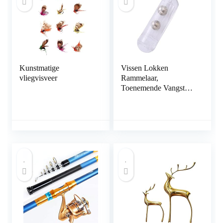
Kunstmatige
Vissen Lokken
vliegvisveer
Rammelaar,
Toenemende Vangst
GEMAKKELIJK TE
DRAGEN Vissen Buis
Lokken Rammelaar
voor Vis om te vissen