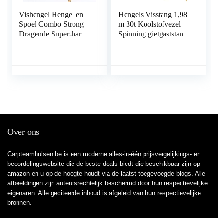
Vishengel Hengel en
Hengels Visstang 1,98
Spoel Combo Strong
m 30t Koolstofvezel
Dragende Super-hard
Spinning gietgaststang
Sea Rod Throwing
Lure Gewicht 3-22 g 2
Rod lange afstand Sea
Secties snelle actierot
Hengel FH7000 Metal
staaf Beste cadeau voor
Wheel for Zoetwater
beginners en visser
Zeewater Vissen
Hengelcombinaties
(Size : 2.1m)
Over ons
Carpteamhulsen.be is een moderne alles-in-één prijsvergelijkings- en
beoordelingswebsite die de beste deals biedt die beschikbaar zijn op
amazon en u op de hoogte houdt via de laatst toegevoegde blogs. Alle
afbeeldingen zijn auteursrechtelijk beschermd door hun respectievelijke
eigenaren. Alle geciteerde inhoud is afgeleid van hun respectievelijke
bronnen.