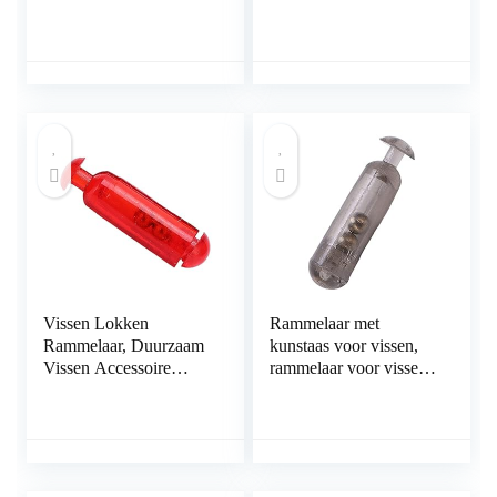
vissen lokken
lokken rammelaar
rammelaar voor vissen
duurzaam vissen
op vis
accessoire voor vissen
op vis
Vissen Lokken
Rammelaar met
Rammelaar, Duurzaam
kunstaas voor vissen,
Vissen Accessoire
rammelaar voor vissen
Lokken Aas Insert Buis
met lokken Licht in
Rammelaars
gewicht Duurzaam
Toenemende
visaccessoire
Vangstsnelheid voor
Toenemende
Vissen voor Vis
vangstsnelheid