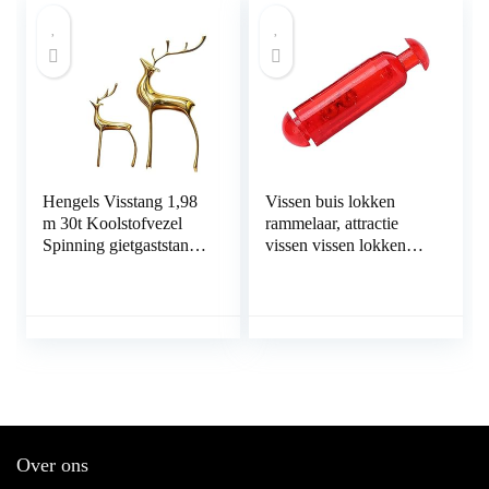
Aantrekkelijkheid Vis
voor vissen om te
vissen
Hengels Visstang 1,98
Vissen buis lokken
m 30t Koolstofvezel
rammelaar, attractie
Spinning gietgaststang
vissen vissen lokken
Lure Gewicht 3-22 g 2
rammelaar licht in
Secties snelle actierot
gewicht verhogen
staaf Beste cadeau voor
vangstsnelheid voor
beginners en visser
vissen op vis
Over ons