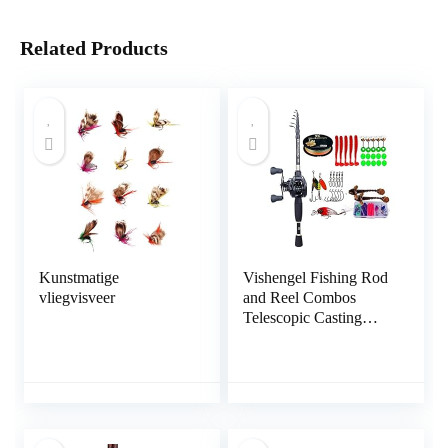
Related Products
Kunstmatige
Vishengel Fishing Rod
vliegvisveer
and Reel Combos
Telescopic Casting
Fishing Combo
Portable Ultralight Rod
and 7.2:1 Gear Ratio
Fishing Reel Fishing
Combo Draagbare
reishengel (Color :