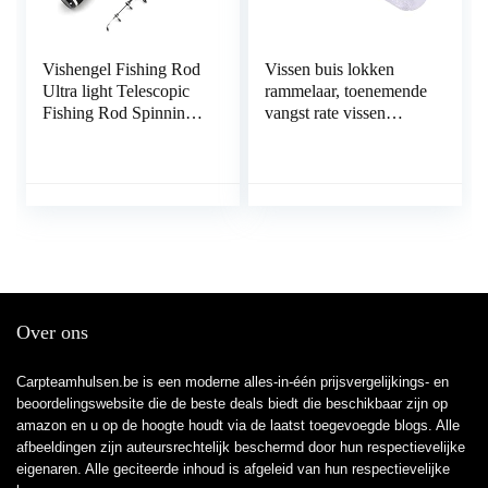
Vishengel Fishing Rod
Vissen buis lokken
Ultra light Telescopic
rammelaar, toenemende
Fishing Rod Spinning
vangst rate vissen
Rod Lure Weight 1-5g
lokken rammelaar
Children Beginners
duurzaam vissen
Catch Small Fish Pole
accessoire voor vissen
Draagbare reishengel
op vis
(Color : Casting Rod,
Length : 150cm)
Over ons
Carpteamhulsen.be is een moderne alles-in-één prijsvergelijkings- en
beoordelingswebsite die de beste deals biedt die beschikbaar zijn op
amazon en u op de hoogte houdt via de laatst toegevoegde blogs. Alle
afbeeldingen zijn auteursrechtelijk beschermd door hun respectievelijke
eigenaren. Alle geciteerde inhoud is afgeleid van hun respectievelijke