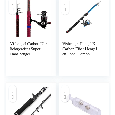
White, Length : 2.4 m)
Vishengel Carbon Ultra
Vishengel Hengel Kit
lichtgewicht Super
Carbon Fiber Hengel
Hard hengel
en Spoel Combo
Professional Spinning
hengel pole
Rod Set Hengel en
telescopische Portable
Spoel Combo hengel
Anti-slip handvat for
pole met houten
vissers Sea
handvat for vissers Sea
Hengelcombinaties
Hengelcombinaties
(Size : 2.7m)
(Size : 2.4m)