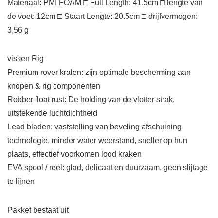
Materiaal: PMI FOAM □ Full Length: 41.5cm □ lengte van
de voet: 12cm □ Staart Lengte: 20.5cm □ drijfvermogen:
3,56 g
vissen Rig
Premium rover kralen: zijn optimale bescherming aan
knopen & rig componenten
Robber float rust: De holding van de vlotter strak,
uitstekende luchtdichtheid
Lead bladen: vaststelling van beveling afschuining
technologie, minder water weerstand, sneller op hun
plaats, effectief voorkomen lood kraken
EVA spool / reel: glad, delicaat en duurzaam, geen slijtage
te lijnen
Pakket bestaat uit