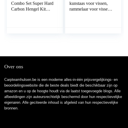
Combo Set Super Hard
kunstaas voor vissen,
Carbon Hengel Kit
rammelaar voor vissen
telescopische hengel en
met lokken Licht in
Spinning Reel Combo
gewicht Duurzaam
Kit for volwassenen
visaccessoire
Travel Saltwater
Toenemende
Freshwater
vangstsnelheid
Hengelcombinaties
Aantrekkelijkheid Vis
(Size : 2.1m)
voor vissen om te
vissen
Over ons
Carpteamhulsen.be is een moderne alles-in-één prijsvergelijkings- en
beoordelingswebsite die de beste deals biedt die beschikbaar zijn op
amazon en u op de hoogte houdt via de laatst toegevoegde blogs. Alle
afbeeldingen zijn auteursrechtelijk beschermd door hun respectievelijke
eigenaren. Alle geciteerde inhoud is afgeleid van hun respectievelijke
bronnen.