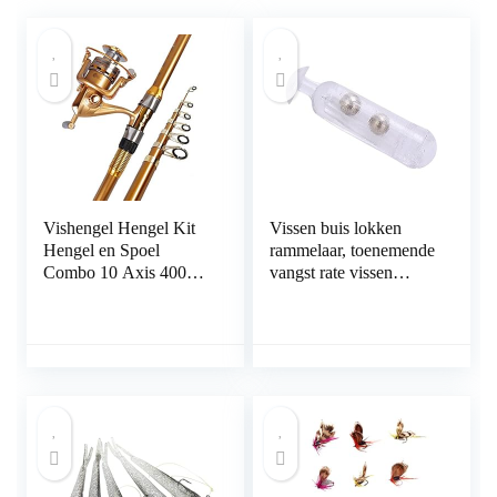
Vishengel Hengel Kit
Vissen buis lokken
Hengel en Spoel
rammelaar, toenemende
Combo 10 Axis 4000
vangst rate vissen
Metal Wheels Super
lokken rammelaar
Hard High Carbon
duurzaam vissen
Retractable Sea Fishing
accessoire voor vissen
Rod Fishing Gear
op vis
Hengelcombinaties
(Size : 2.1m)