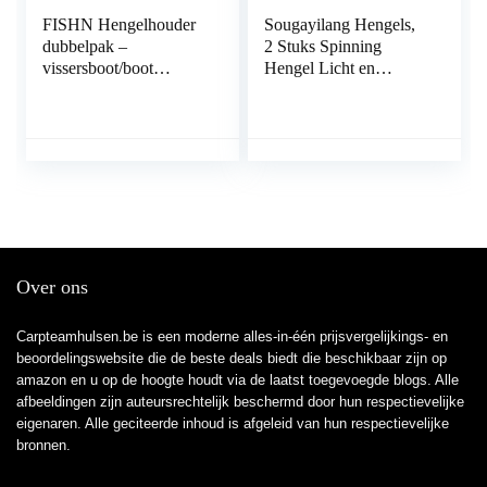
FISHN Hengelhouder
Sougayilang Hengels,
dubbelpak –
2 Stuks Spinning
vissersboot/boot
Hengel Licht en
hengelhouder – stabiel
Veerkrachtig met Kurk
– eenvoudig in gebruik
Handvat Forel Staven,
en gemakkelijk
Carbon Composite
instelbaar – 360 Grand
Blank, Vissen Lover
– hengelhouder voor
Beste Geschenken
visboot, vissersboot,
Snoek, Crappie, Baars
boot (2x)
Over ons
Carpteamhulsen.be is een moderne alles-in-één prijsvergelijkings- en
beoordelingswebsite die de beste deals biedt die beschikbaar zijn op
amazon en u op de hoogte houdt via de laatst toegevoegde blogs. Alle
afbeeldingen zijn auteursrechtelijk beschermd door hun respectievelijke
eigenaren. Alle geciteerde inhoud is afgeleid van hun respectievelijke
bronnen.