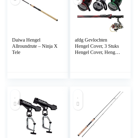
Daiwa Hengel
afdg Gevlochten
Allroundrute – Ninja X
Hengel Cover, 3 Stuks
Tele
Hengel Cover, Hengel
Netto Cover,
Draagbare Hengel
Cover Met Lanyard,
Verstelbare voor
Voorkom Hengel
Krabben (3 Kleuren)