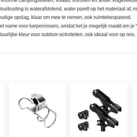
enorme campingstoelen, visaas, visrollen en ander visgereedsc
rusting is waterafstotend, water parelt op het materiaal af, maar
voudige opslag, klaar om mee te nemen, ook ruimtebesparend.
et name voor karpervissers, omdat het je mogelijk maakt om je “
urlijke kleur voor outdoor-activiteiten, ook ideaal voor op reis.