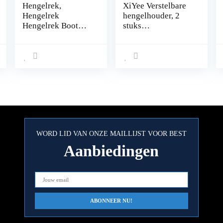
Hengelrek,
XiYee Verstelbare
Hengelrek
hengelhouder, 2
Hengelrek Boot
stuks
Hengel Clip Boot
hengelhouder,
Hengelrek
zijrailinstallatie,
Hengelrek
hengelrek met
Hengelsteun
grote klem,
Steunvoet Roestvrij
vouwhouder voor
Staal Marine
boot en kajak, 360°
Hardware
verstelbaar en
draaibaar
WORD LID VAN ONZE MAILLIJST VOOR BEST
Aanbiedingen