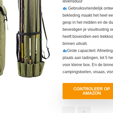
levensduur
Gebruiksvriendelijk ontw
bekleding maakt het heel e
gesp in het midden en de d
bevestigen je visuitrusting 
heeft bovendien een trekkoord
binnen uitvalt.
Grote capaciteit: Afmetin
plaats aan ladingen, tot 5 h
voor kleine box. En de bin
campingstoelen, visaas, vis
CONTROLEER OP
AMAZON