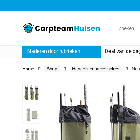
Search
for:
Bladeren door rubrieken
Deal van de da
Home
Shop
Hengels en accessoires
Nou