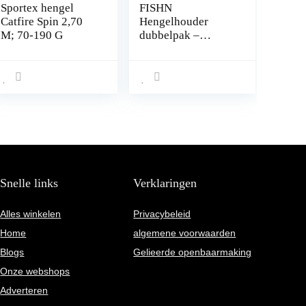
Sportex hengel
FISHN
Catfire Spin 2,70
Hengelhouder
M; 70-190 G
dubbelpak –
vissersboot/boot
hengelhouder –
stabiel – eenvoudig
in gebruik en
gemakkelijk
instelbaar – 360
Grand –
hengelhouder voor
visboot,
vissersboot, boot
Snelle links
Verklaringen
(2x)
Alles winkelen
Privacybeleid
Home
algemene voorwaarden
Blogs
Gelieerde openbaarmaking
Onze webshops
Adverteren