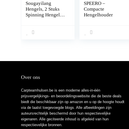
Sougayilang
SPEERO –
Hengels, 2 Stuks
Compacte
Spinning Hengel
Hengelhouder
Licht en
Veerkrachtig met
Kurk Handvat
Forel Staven,
Carbon Composite
Blank, Vissen
Lover Beste
Geschenken Snoek,
Crappie, Baars
Over ons
Carpteamhulsen.be is een moderne alles-in-één
prijsvergelijkings- en beoordelingswebsite die de beste deals
biedt die beschikbaar zijn op amazon en u op de hoogte houdt
via de laatst toegevoegde blogs. Alle afbeeldingen zijn
auteursrechtelijk beschermd door hun respectievelijke
eigenaren. Alle geciteerde inhoud is afgeleid van hun
respectievelijke bronnen.