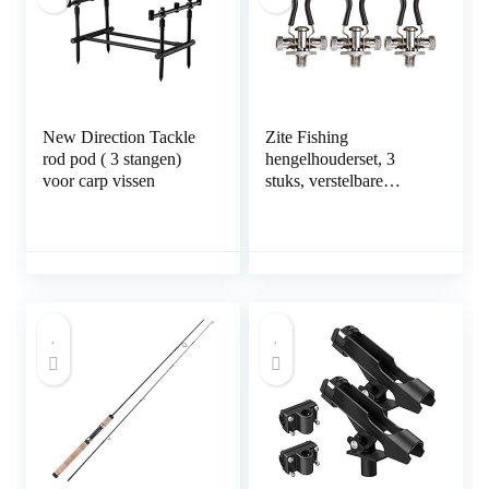
New Direction Tackle
Zite Fishing
rod pod ( 3 stangen)
hengelhouderset, 3
voor carp vissen
stuks, verstelbare
hengelkussens,
aluminium butt grips
karpervissen en meer