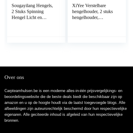
Sougayilang Hengels,
XiYee Verstelbare
2 Stuks Spinning
hengelhouder, 2 stuks
Hengel Licht en
hengelhouder,
Veerkrachtig met Kurk
zijrailinstallatie,
Handvat Forel Staven,
hengelrek met grote
Carbon Composite
klem, vouwhouder
Blank, Vissen Lover
voor boot en kajak,
Beste Geschenken
360° verstelbaar en
Snoek, Crappie, Baars
draaibaar
Over ons
Carpteamhulsen.be is een moderne alles-in-één prijsvergelijkings- en
beoordelingswebsite die de beste deals biedt die beschikbaar zijn op
amazon en u op de hoogte houdt via de laatst toegevoegde blogs. Alle
afbeeldingen zijn auteursrechtelijk beschermd door hun respectievelijke
eigenaren. Alle geciteerde inhoud is afgeleid van hun respectievelijke
bronnen.