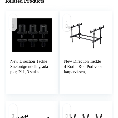
Related Products
New Direction Tackle
New Direction Tackle
Snelontgrendelingsada
4 Rod – Rod Pod voor
pter, P11, 3 stuks
karpervissen,
hengelhouder voor
karperhengels,
hengelstandaard, Rod
Pod