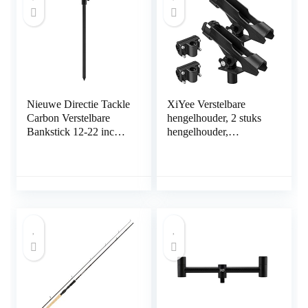
Nieuwe Directie Tackle
XiYee Verstelbare
Carbon Verstelbare
hengelhouder, 2 stuks
Bankstick 12-22 inch
hengelhouder,
Voor Karper Vissen
zijrailinstallatie,
hengelrek met grote
klem, vouwhouder
voor boot en kajak,
360° verstelbaar en
draaibaar