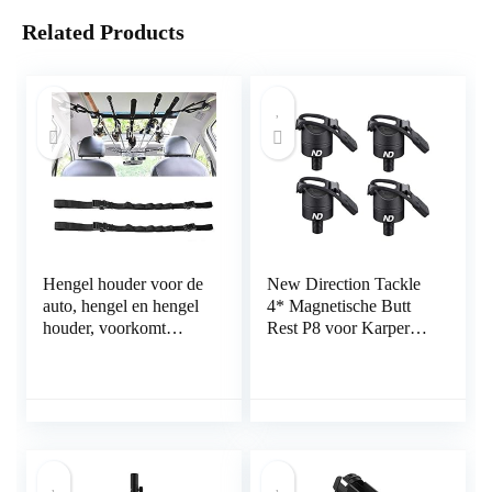
Related Products
Hengel houder voor de
New Direction Tackle
auto, hengel en hengel
4* Magnetische Butt
houder, voorkomt
Rest P8 voor Karper
tangling of breken
Hengel (4 PCS)
vervoerder
transportband riem auto
met Tie Fasten staaf
houder