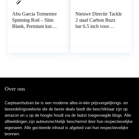
Abu Garcia Tormentor
Nieuwe Directie Tackle
Spinning Rod – Slim
2 staaf Carbon Buzz
Blank, Premium kurk
bar 6.5 inch voor
handvat, Allround
Karper Vissen
roofdier hengel
Over ons
Carpteamhulsen.be is een moderne alles-in-één prijsvergelijkings- en
beoordelingswebsite die de beste deals biedt die beschikbaar zijn op
amazon en u op de hoogte houdt via de laatst toegevoegde blogs. Alle
afbeeldingen zijn auteursrechtelijk beschermd door hun respectievelijke
eigenaren. Alle geciteerde inhoud is afgeleid van hun respectievelijke
bronnen.