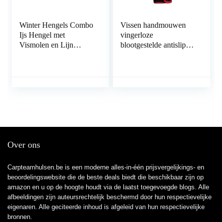
Winter Hengels Combo
Vissen handmouwen
Ijs Hengel met
vingerloze
Vismolen en Lijn
blootgestelde antislip
Outdoor Draagbare
buiten 3 gesneden
Spinning Casting
vingers
Visserij-reel Tackle Set
(Blauw 65cm Hengel)
Over ons
Carpteamhulsen.be is een moderne alles-in-één prijsvergelijkings- en
beoordelingswebsite die de beste deals biedt die beschikbaar zijn op
amazon en u op de hoogte houdt via de laatst toegevoegde blogs. Alle
afbeeldingen zijn auteursrechtelijk beschermd door hun respectievelijke
eigenaren. Alle geciteerde inhoud is afgeleid van hun respectievelijke
bronnen.