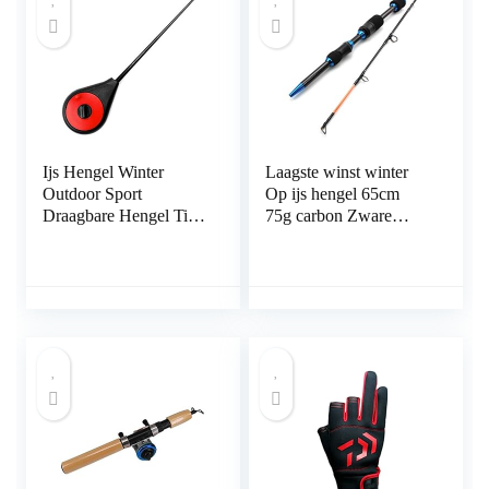
Ijs Hengel Winter
Laagste winst winter
Outdoor Sport
Op ijs hengel 65cm
Draagbare Hengel Tip
75g carbon Zware
Vissen Accessoires
ultrakorte Spinhengel
Hengel 19 cm/24
Reizen Visgerei
cm/25.5 cm (25.5 cm)