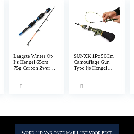
Laagste Winter Op
SUNXK 1Pc 50Cm
Ijs Hengel 65cm
Camouflage Gun
75g Carbon Zware
Type Ijs Hengel
Ultrakorte
Super Zachte
Spinhengel Reizen
Sterke Mini
Visgerei
Garnalen Hengel
Voor Boot Zee
Vissen
WORD LID VAN ONZE MAILLIJST VOOR BEST