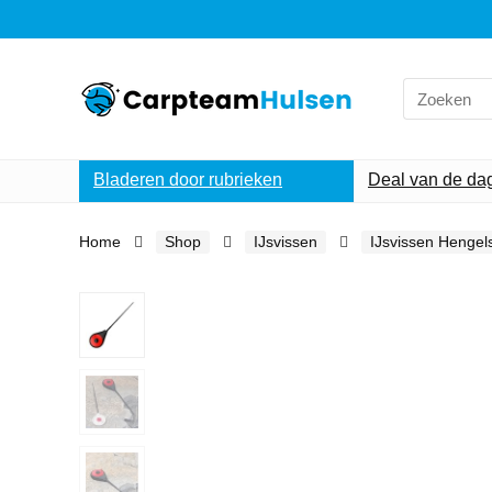
Search
for:
Bladeren door rubrieken
Deal van de da
Home
Shop
IJsvissen
IJsvissen Hengel