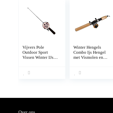
Vijvers Pole
Winter Hengels
Outdoor Sport
Combo Ijs Hengel
Vissen Winter IJs
met Vismolen en
Hengel Mini
Lijn Outdoor
Accessoires Voor
Draagbare
Outdoor Vissen
Spinning Casting
Draagbare
Visserij Reel
Levering (Maat:
Tackle Set (Kleur:
40.5CM) (52CM)
Blauw, Maat: 65cm
Hengel) (Gouden
65cm Hengel)
Over ons