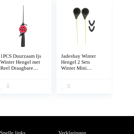
1PCS Duurzaam Ijs
Jadeshay Winter
Winter Hengel met
Hengel 2 Sets
Reel Draagbare
Winter Mini
Hengels Pole
Hengel Ultralight
Outdoor Sport
Draagbare Ijs
Vissen
Vissen Solid Staaf
Accessoires:
Polen met Houder
voor Winters
Snelle links
Verklaringen