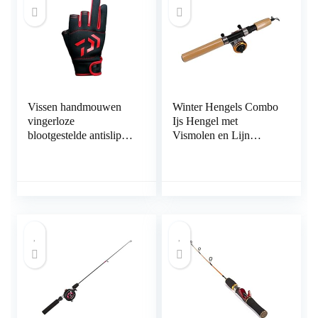
Vissen handmouwen
Winter Hengels Combo
vingerloze
Ijs Hengel met
blootgestelde antislip
Vismolen en Lijn
buiten 3 gesneden
Outdoor Draagbare
vingers
Spinning Casting
Visserij Reel Tackle Set
(Kleur: Blauw, Maat:
65cm Hengel) (Gouden
65cm Hengel)