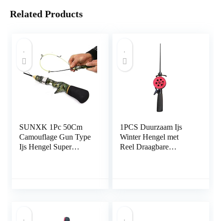
Related Products
SUNXK 1Pc 50Cm
1PCS Duurzaam Ijs
Camouflage Gun Type
Winter Hengel met
Ijs Hengel Super
Reel Draagbare
Zachte Sterke Mini
Hengels Pole Outdoor
Garnalen Hengel Voor
Sport Vissen
Boot Zee Vissen
Accessoires: