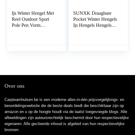
Ijs Winter Hengel Met
SUNXK Draagbare
Reel Outdoor Sport
Pocket Winter Hengels
Pole Pen Vorm
Ijs Hengels Hengels
Gevouwen Mini
Hengel Combo Pen
Feeder Hengels
Pole Lokt Tackle
Metalen Wiel Set
Spinning Casting Hard
Ijsvissen Reel
Rod
Over ons
Carpteamhulsen.be is een moderne alles-in-één prijsvergelijkings- en
beoordelingswebsite die de beste deals biedt die beschikbaar zijn op
amazon en u op de hoogte houdt via de laatst toegevoegde blogs. Alle
afbeeldingen zijn auteursrechtelijk beschermd door hun respectievelijke
eigenaren. Alle geciteerde inhoud is afgeleid van hun respectievelijke
bronnen.