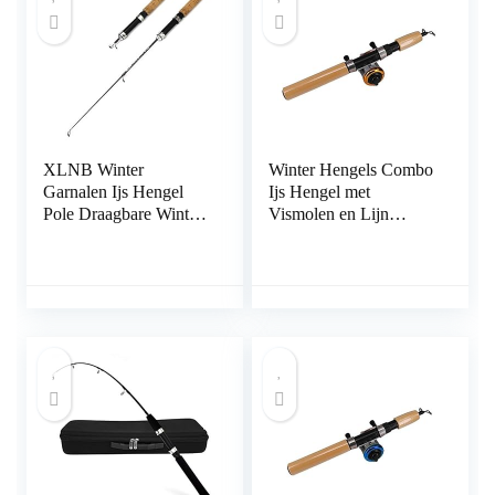
XLNB Winter
Winter Hengels Combo
Garnalen Ijs Hengel
Ijs Hengel met
Pole Draagbare Winter
Vismolen en Lijn
Hengels Spinning
Outdoor Draagbare
Casting 3 Secties Vis
Spinning Casting
Pole 60 cm
Visserij Reel Tackle Set
(Kleur: Blauw, Maat:
65cm Hengel) (Gouden
65cm Hengel)