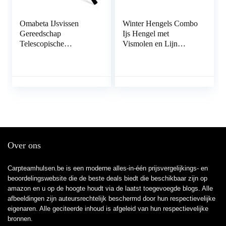
Omabeta IJsvissen
Winter Hengels Combo
Gereedschap
Ijs Hengel met
Telescopische
Vismolen en Lijn
Professionele Hengel
Outdoor Draagbare
Set Hengel voor
Spinning Casting
IJsvissen
Visserij-reel Tackle Set
(Blauw 65cm Hengel)
Over ons
Carpteamhulsen.be is een moderne alles-in-één prijsvergelijkings- en
beoordelingswebsite die de beste deals biedt die beschikbaar zijn op
amazon en u op de hoogte houdt via de laatst toegevoegde blogs. Alle
afbeeldingen zijn auteursrechtelijk beschermd door hun respectievelijke
eigenaren. Alle geciteerde inhoud is afgeleid van hun respectievelijke
bronnen.