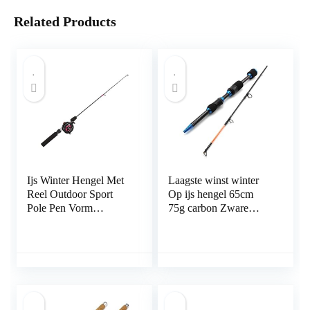
Related Products
Ijs Winter Hengel Met
Laagste winst winter
Reel Outdoor Sport
Op ijs hengel 65cm
Pole Pen Vorm
75g carbon Zware
Gevouwen Mini
ultrakorte Spinhengel
Feeder Hengels
Reizen Visgerei
Metalen Wiel Set
Ijsvissen Reel