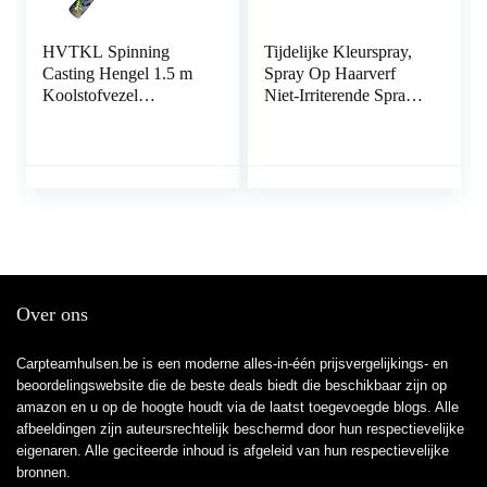
HVTKL Spinning
Tijdelijke Kleurspray,
Casting Hengel 1.5 m
Spray Op Haarverf
Koolstofvezel
Niet-Irriterende Spray
Telescopische Lokken
Haarverf Haarverfspray
Vissen Pole voor
Haarkleurspray Voor
Karper Bas Forel
Mannen En
Winter Ijs Hengel
Vrouwen(Roze,
Pooldieren)
Over ons
Carpteamhulsen.be is een moderne alles-in-één prijsvergelijkings- en
beoordelingswebsite die de beste deals biedt die beschikbaar zijn op
amazon en u op de hoogte houdt via de laatst toegevoegde blogs. Alle
afbeeldingen zijn auteursrechtelijk beschermd door hun respectievelijke
eigenaren. Alle geciteerde inhoud is afgeleid van hun respectievelijke
bronnen.