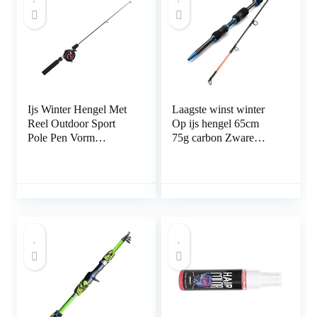
Ijs Winter Hengel Met
Laagste winst winter
Reel Outdoor Sport
Op ijs hengel 65cm
Pole Pen Vorm
75g carbon Zware
Gevouwen Mini
ultrakorte Spinhengel
Feeder Hengels
Reizen Visgerei
Metalen Wiel Set
Ijsvissen Reel