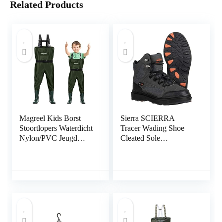
Related Products
Magreel Kids Borst
Sierra SCIERRA
Stoortlopers Waterdicht
Tracer Wading Shoe
Nylon/PVC Jeugd
Cleated Sole
Stoortlopers met
Watschoen profielzool
Laarzen Vissen & Jacht
Stoortlopers voor
Peuter & Kinderen,
Jongens & Meisjes,
Legergroen, Leeftijd 2-
13