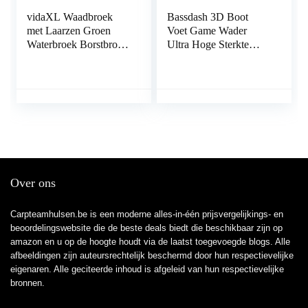
vidaXL Waadbroek
Bassdash 3D Boot
met Laarzen Groen
Voet Game Wader
Waterbroek Borstbroek
Ultra Hoge Sterkte
Visbroek Waadbroeken
Zwarte Plaid Nylon
PVC Vissen Jacht
Borst Steltlopers voor
Mannen
Over ons
Carpteamhulsen.be is een moderne alles-in-één prijsvergelijkings- en
beoordelingswebsite die de beste deals biedt die beschikbaar zijn op
amazon en u op de hoogte houdt via de laatst toegevoegde blogs. Alle
afbeeldingen zijn auteursrechtelijk beschermd door hun respectievelijke
eigenaren. Alle geciteerde inhoud is afgeleid van hun respectievelijke
bronnen.