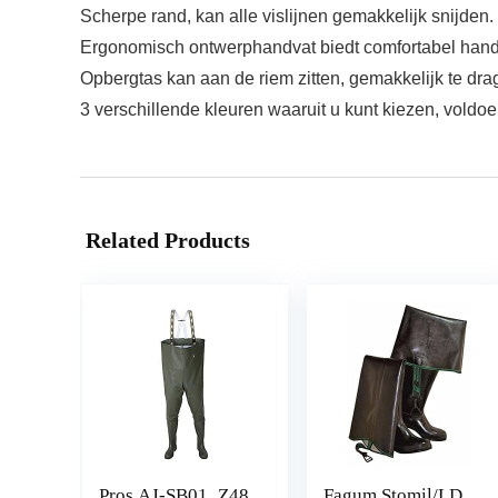
Scherpe rand, kan alle vislijnen gemakkelijk snijden. Inc
Ergonomisch ontwerphandvat biedt comfortabel handg
Opbergtas kan aan de riem zitten, gemakkelijk te dra
3 verschillende kleuren waaruit u kunt kiezen, voldo
Related Products
Pros AJ-SB01_Z48
Fagum Stomil/LD