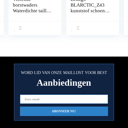
borstwaders
BLARCTIC_Z43
Waterdichte taille
kunststof schoenen
jachtbroek for
Eva, groen, 43
mannen vrouwen
maten
kinderen
volwassen (Color :
Adult sling style,
Size : 28)
WORD LID VAN ONZE MAILLIJST VOOR BEST
Aanbiedingen