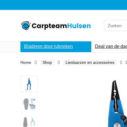
Search
for:
Bladeren door rubrieken
Deal van de da
Home
Shop
Lieslaarzen en accessoires