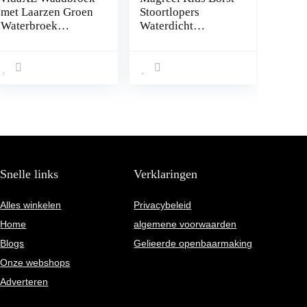
met Laarzen Groen
Stoortlopers
Waterbroek
Waterdicht
Borstbroek
Nylon/PVC Jeugd
Visbroek
Stoortlopers met
Waadbroeken
Laarzen Vissen &
Jacht Stoortlopers
voor Peuter &
Kinderen, Jongens
& Meisjes,
Legergroen,
Leeftijd 2-13
Snelle links
Verklaringen
Alles winkelen
Privacybeleid
Home
algemene voorwaarden
Blogs
Gelieerde openbaarmaking
Onze webshops
Adverteren