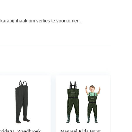
 karabijnhaak om verlies te voorkomen.
vidaXL Waadbroek
Magreel Kids Borst