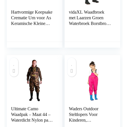
Hartvormige Keepsake
vidaXL Waadbroek
Crematie Urn voor As
met Laarzen Groen
Keramische Kleine
Waterbroek Borstbroek
Urnen voor het
Visbroek Waadbroeken
Houden van As Thuis
Delen Mini-urnen met
broers of zussen of
gezinnen voor huisdier
of menselijke as urn
voor huisdier as
Ultimate Camo
Waders Outdoor
Waadpak – Maat 44 –
Steltlopers Voor
Waterdicht Nylon pak
Kinderen,
met PVC laarzen –
Kleuterschool Strand