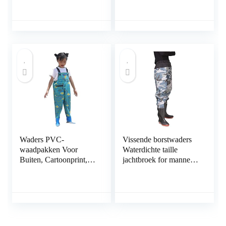
Camouflage Print
Camping
Waterspeelkleding,
PVC+gebreide Stof
(Color : Pink, Size : S/1
pcs)
Waders PVC-
Vissende borstwaders
waadpakken Voor
Waterdichte taille
Buiten, Cartoonprint,
jachtbroek for mannen
Kleuterkleding Voor
vrouwen kinderen
Waterspeelgoed Aan
volwassen (Color :
De Kust, Met
Adult sling style, Size :
Regenlaarzen (Color :
28)
Style-A, Size : L/1
PCS)