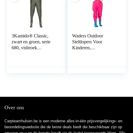
3Kamido® Classic,
Waders Outdoor
zwart en groen, serie
Steltlopers Voor
680, visbroek
Kinderen,
standaard, vissersbroek,
Kleuterschool Strand
vijverbroek,
Camping
overwaterbroek
Waterspeelkleding,
PVC+gebreide Stof
(Color : Pink, Size : S/1
pcs)
Over ons
Carpteamhulsen.be is een moderne alles-in-één prijsvergelijkings- en
beoordelingswebsite die de beste deals biedt die beschikbaar zijn op
amazon en u op de hoogte houdt via de laatst toegevoegde blogs. Alle