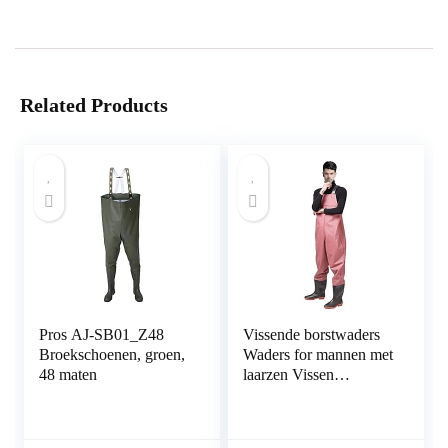
Related Products
Pros AJ-SB01_Z48
Vissende borstwaders
Broekschoenen, groen,
Waders for mannen met
48 maten
laarzen Vissen
Waadslag Cleated
Waterdicht (Color : A,
Size : 37 EU)