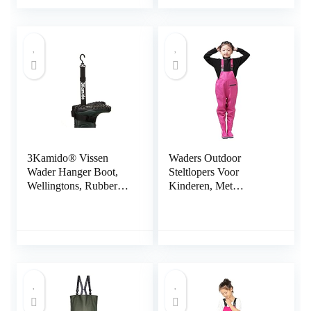
3Kamido® Vissen
Waders Outdoor
Wader Hanger Boot,
Steltlopers Voor
Wellingtons, Rubberen
Kinderen, Met
Laarzen, Motocross
Regenlaarzen,
Laarzen, Riem
Kampeerviskleding
Opbergriem voor
Voor De Kleuterschool,
Drogen Wader Rack
PVC+gebreide Stof
Droger
(Color : Pink-2, Size :
M/1 pcs)