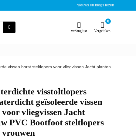
Nieuws en blogs lezen
0
verlanglijst
Vergelijken
e vissen borst steltlopers voor vliegvissen Jacht planten
rdichte visstoltlopers
erdicht geïsoleerde vissen
s voor vliegvissen Jacht
w PVC Bootfoot steltlopers
n vrouwen