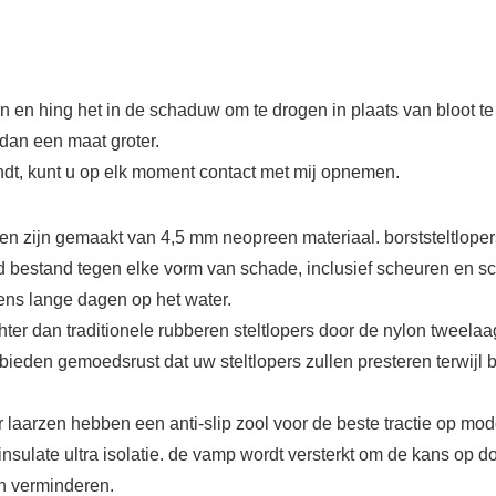
 en hing het in de schaduw om te drogen in plaats van bloot te 
 dan een maat groter.
dt, kunt u op elk moment contact met mij opnemen.
en zijn gemaakt van 4,5 mm neopreen materiaal. borststeltlopers
ed bestand tegen elke vorm van schade, inclusief scheuren en 
jdens lange dagen op het water.
hter dan traditionele rubberen steltlopers door de nylon tweela
bieden gemoedsrust dat uw steltlopers zullen presteren terwijl 
laarzen hebben een anti-slip zool voor de beste tractie op mo
sulate ultra isolatie. de vamp wordt versterkt om de kans op d
en verminderen.