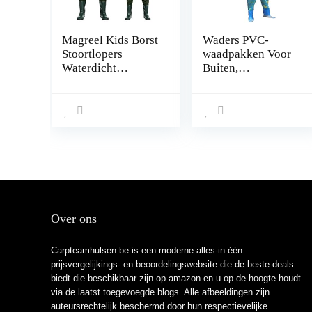
Magreel Kids Borst
Waders PVC-
Stoortlopers
waadpakken Voor
Waterdicht
Buiten,
Nylon/PVC Jeugd
Cartoonprint,
Stoortlopers met
Kleuterkleding
Laarzen Vissen &
Voor
Jacht Stoortlopers
Waterspeelgoed
voor Peuter &
Aan De Kust, Met
Kinderen, Jongens
Regenlaarzen
& Meisjes,
(Color : Style-A,
Legergroen,
Size : L/1 PCS)
Leeftijd 2-13
Over ons
Carpteamhulsen.be is een moderne alles-in-één
prijsvergelijkings- en beoordelingswebsite die de beste deals
biedt die beschikbaar zijn op amazon en u op de hoogte houdt
via de laatst toegevoegde blogs. Alle afbeeldingen zijn
auteursrechtelijk beschermd door hun respectievelijke