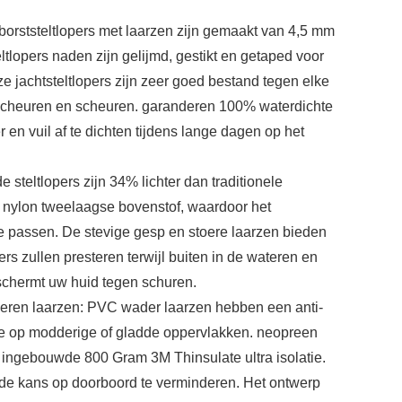
orststeltlopers met laarzen zijn gemaakt van 4,5 mm
ltlopers naden zijn gelijmd, gestikt en getaped voor
 jachtsteltlopers zijn zeer goed bestand tegen elke
 scheuren en scheuren. garanderen 100% waterdichte
 en vuil af te dichten tijdens lange dagen op het
 steltlopers zijn 34% lichter dan traditionele
e nylon tweelaagse bovenstof, waardoor het
te passen. De stevige gesp en stoere laarzen bieden
rs zullen presteren terwijl buiten in de wateren en
schermt uw huid tegen schuren.
beren laarzen: PVC wader laarzen hebben een anti-
ctie op modderige of gladde oppervlakken. neopreen
jn ingebouwde 800 Gram 3M Thinsulate ultra isolatie.
 de kans op doorboord te verminderen. Het ontwerp