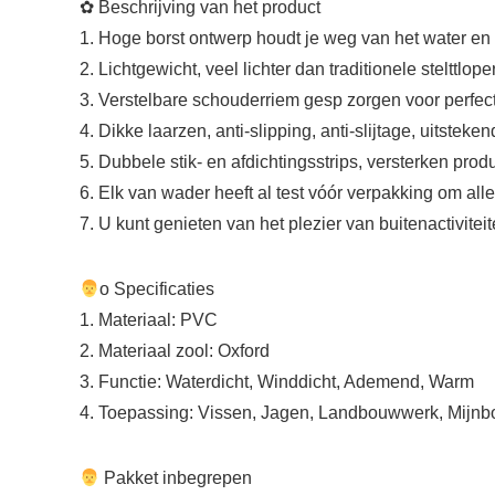
✿‍ Beschrijving van het product
1. Hoge borst ontwerp houdt je weg van het water en
2. Lichtgewicht, veel lichter dan traditionele stelttlo
3. Verstelbare schouderriem gesp zorgen voor perfec
4. Dikke laarzen, anti-slipping, anti-slijtage, uitste
5. Dubbele stik- en afdichtingsstrips, versterken pro
6. Elk van wader heeft al test vóór verpakking om al
7. U kunt genieten van het plezier van buitenactivite
‍ο Specificaties
1. Materiaal: PVC
2. Materiaal zool: Oxford
3. Functie: Waterdicht, Winddicht, Ademend, Warm
4. Toepassing: Vissen, Jagen, Landbouwwerk, Mijnbo
‍ Pakket inbegrepen