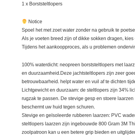
1 x Borststeltlopers
‍ Notice
Spoel het met zoet water zonder na gebruik te poetsen
Als je voeten breed zijn of dikke sokken dragen, kies
Tijdens het aankoopproces, als u problemen ondervin
100% waterdicht: neopreen borststeltlopers met laarz
en duurzaamheid.Deze jachtsteltlopers zijn zeer go
betrouwbaarheid. helpt water en vuil af te dichten ti
Lichtgewicht en duurzaam: de steltlopers zijn 34% lic
rugzak te passen. De stevige gesp en stoere laarzen 
beschermt uw huid tegen schuren.
Stevige en geïsoleerde rubberen laarzen: PVC wader 
steltlopers laarzen zijn ingebouwde 800 Gram 3M Thin
zoolpatroon kan u een betere grip bieden en uitglijd