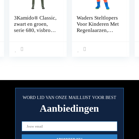
3Kamido® Classic,
Waders Steltlopers
zwart en groen,
Voor Kinderen Met
serie 680, visbroek
Regenlaarzen,
standaard,
Kleding Voor
vissersbroek,
Buitenvissen,
vijverbroek,
Geschikt Voor
overwaterbroek
Kamperen Op De
Kleuterschool Aan
Zee (Color :
Orange, Size : M/1
pcs)
WORD LID VAN ONZE MAILLIJST VOOR BEST
Aanbiedingen