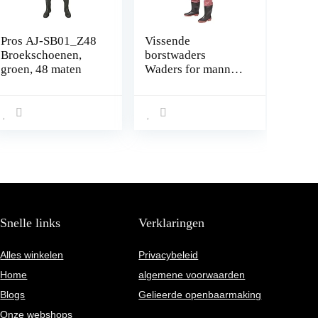
Pros AJ-SB01_Z48
Vissende
Broekschoenen,
borstwaders
groen, 48 maten
Waders for mannen
met laarzen Vissen
Waadslag Cleated
Waterdicht (Color :
A, Size : 37 EU)
Snelle links
Verklaringen
Alles winkelen
Privacybeleid
Home
algemene voorwaarden
Blogs
Gelieerde openbaarmaking
Onze webshops