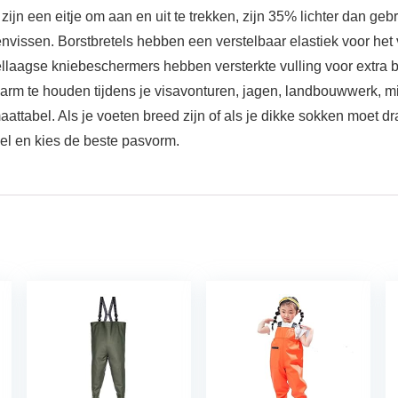
n een eitje om aan en uit te trekken, zijn 35% lichter dan gebru
liegenvissen. Borstbretels hebben een verstelbaar elastiek voor h
laagse kniebeschermers hebben versterkte vulling voor extra 
arm te houden tijdens je visavonturen, jagen, landbouwwerk, mi
ttabel. Als je voeten breed zijn of als je dikke sokken moet dr
bel en kies de beste pasvorm.