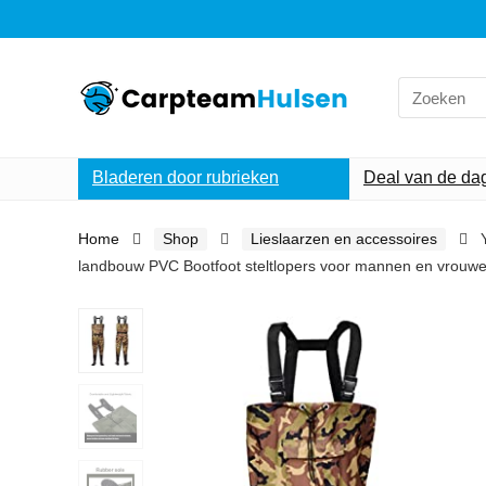
Search
for:
Bladeren door rubrieken
Deal van de da
Home
Shop
Lieslaarzen en accessoires
landbouw PVC Bootfoot steltlopers voor mannen en vrouw