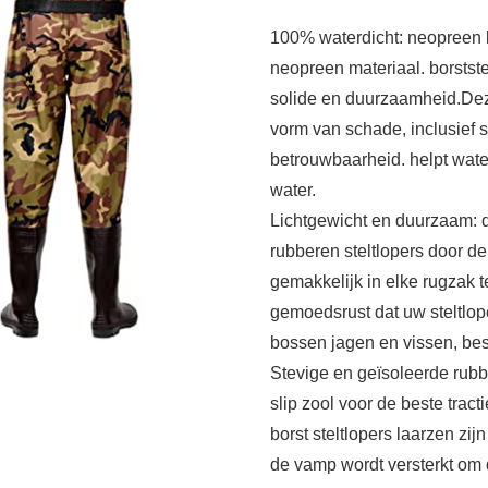
100% waterdicht: neopreen b
neopreen materiaal. borstste
solide en duurzaamheid.Deze
vorm van schade, inclusief
betrouwbaarheid. helpt water
water.
Lichtgewicht en duurzaam: de
rubberen steltlopers door d
gemakkelijk in elke rugzak 
gemoedsrust dat uw steltlope
bossen jagen en vissen, be
Stevige en geïsoleerde rub
slip zool voor de beste tra
borst steltlopers laarzen zi
de vamp wordt versterkt om