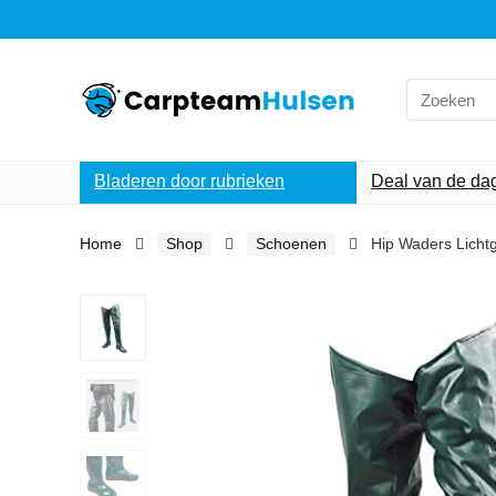
Search
for:
Bladeren door rubrieken
Deal van de da
Home
Shop
Schoenen
Hip Waders Licht