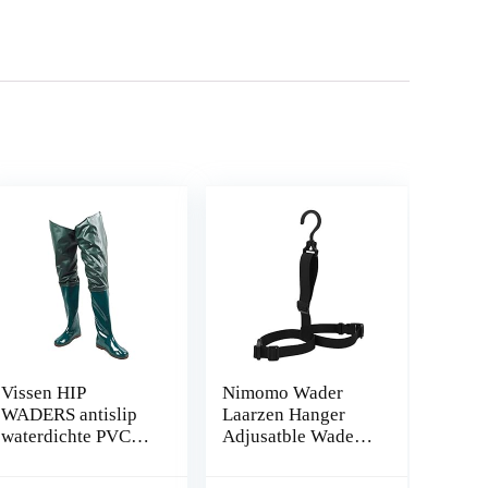
Vissen HIP
Nimomo Wader
WADERS antislip
Laarzen Hanger
waterdichte PVC-
Adjusatble Wader
wadende broek met
Laarzen Hanger
gesp laarzen
Draagbare Vissen