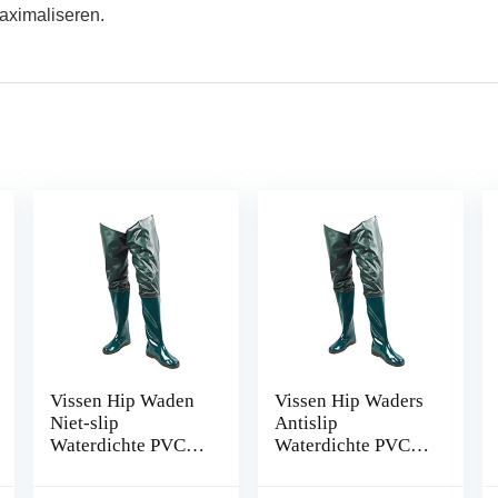
aximaliseren.
Vissen Hip Waden
Vissen Hip Waders
Niet-slip
Antislip
Waterdichte PVC
Waterdichte PVC
Wadingbroek met
Wading Broek met
gespelde laarzen
Gesp Laarzen