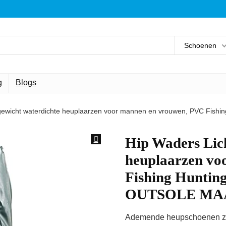
Schoenen
g
Blogs
gewicht waterdichte heuplaarzen voor mannen en vrouwen, PVC Fis
Hip Waders Lic
heuplaarzen vo
Fishing Huntin
OUTSOLE MAA
Ademende heupschoenen zijn 