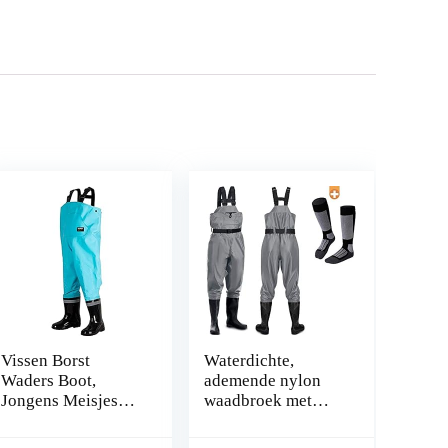
Vissen Borst
Waterdichte,
Waders Boot,
ademende nylon
Jongens Meisjes
waadbroek met
Vissen Regen Boot
laarzen en
Hip Waders for
neopreen