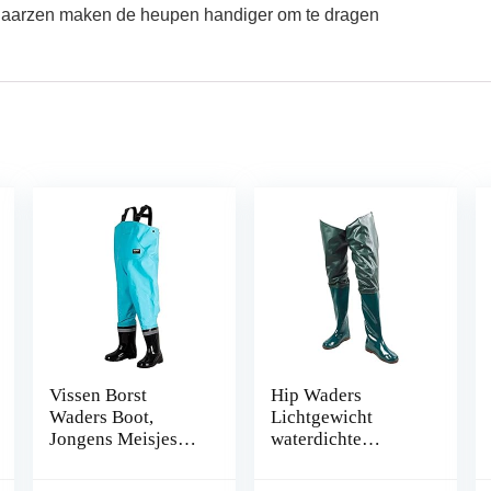
uplaarzen maken de heupen handiger om te dragen
Vissen Borst
Hip Waders
Waders Boot,
Lichtgewicht
Jongens Meisjes
waterdichte
Vissen Regen Boot
heuplaarzen voor
Hip Waders for
mannen en