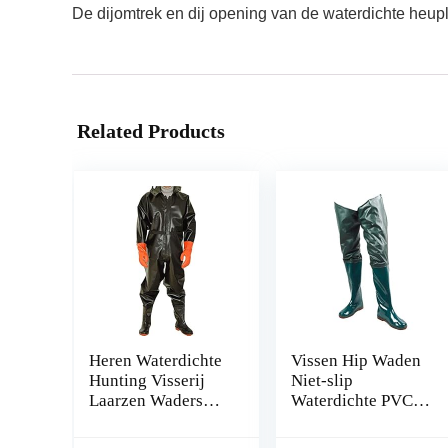
De dijomtrek en dij opening van de waterdichte he
Related Products
Heren Waterdichte
Vissen Hip Waden
Hunting Visserij
Niet-slip
Laarzen Waders
Waterdichte PVC
Full Body Waader
Wadingbroek met
met rubberen
gespelde laarzen