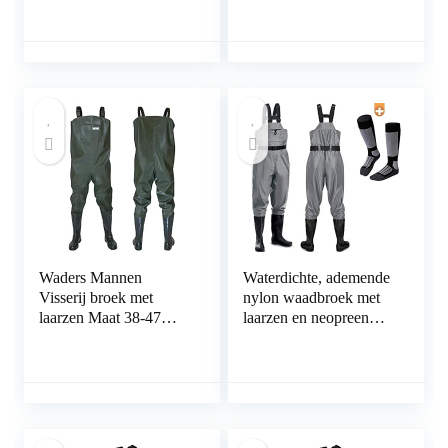
rubberen laarzen (Color
(Color : A, Size : 41
: A, Size : 40 EU)
EU)
Waders Mannen
Waterdichte, ademende
Visserij broek met
nylon waadbroek met
laarzen Maat 38-47
laarzen en neopreen
Waterdichte Vijver
kniebeschermers – 39-
Visserij Waders Broek
48 – perfect als
waadbroek/waadlaarze
n / wattenbroek voor
heren + plus: 1 x
thermische sokken