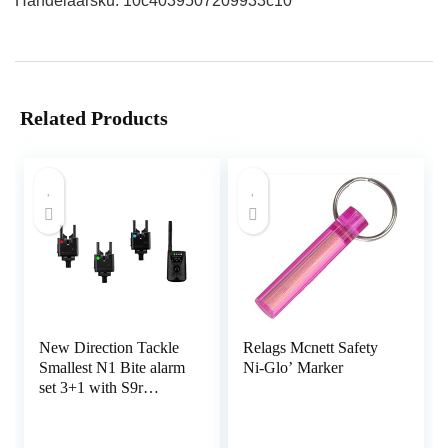
Handelaarsku: 10c4039507209933c10
Related Products
New Direction Tackle
Relags Mcnett Safety
Smallest N1 Bite alarm
Ni-Glo’ Marker
set 3+1 with S9r
receiver for Carp
Fishing