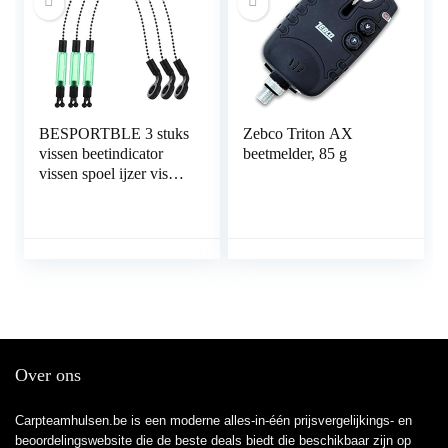
BESPORTBLE 3 stuks
Zebco Triton AX
vissen beetindicator
beetmelder, 85 g
vissen spoel ijzer vissen
swinger vissen alarm
karperhengel draagbare
spoel kleerhanger
accessoires outdoor
tackle spoelen
kleerhanger alarmen
groen
Over ons
Carpteamhulsen.be is een moderne alles-in-één prijsvergelijkings- en
beoordelingswebsite die de beste deals biedt die beschikbaar zijn op