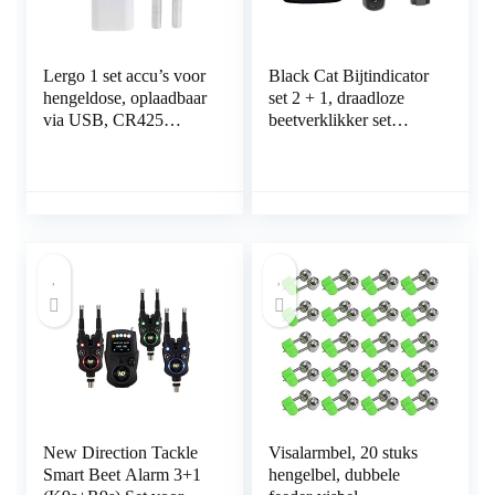
Lergo 1 set accu’s voor
Black Cat Bijtindicator
hengeldose, oplaadbaar
set 2 + 1, draadloze
via USB, CR425
beetverklikker set
lichtstaaf-oplader
bestaande op draadloze
beetmelders en
ontvangers
New Direction Tackle
Visalarmbel, 20 stuks
Smart Beet Alarm 3+1
hengelbel, dubbele