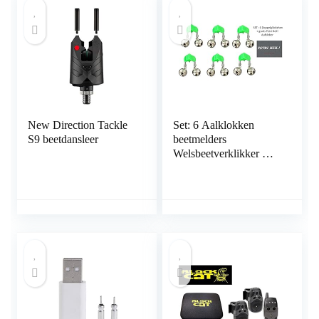
New Direction Tackle
Set: 6 Aalklokken
S9 beetdansleer
beetmelders
Welsbeetverklikker met
breeklichthouder +
gratis Petri Heling!
Stickers