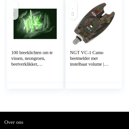
100 breeklichten om te
NGT VC-1 Camo
vissen, neongroen,
beetmelder met
beetverklikker,
instelbaar volume |
dobbers, 38 x 4,5 mm,
Beetmelder
8 uur, professionele
kwaliteit
Over ons