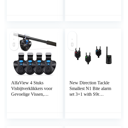
vissen
T10s Bobbin voor
Carp Vissen – Zwart &
Carbon
AlfaView 4 Stuks
New Direction Tackle
Visbijtverklikkers voor
Smallest N1 Bite alarm
Gevoelige Vissen,
set 3+1 with S9r
Bijtindicator
receiver for Carp
Elektronisch met Led-
Fishing
Lichtindicatoren
Swinger Vibratie op de
Hengel Visnummer