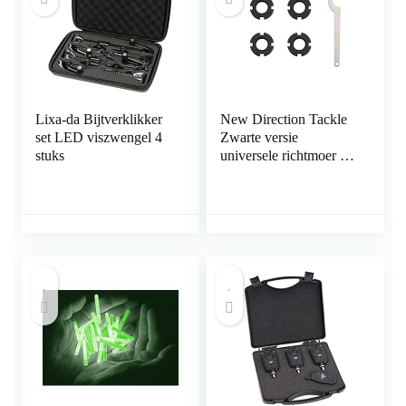
Lixa-da Bijtverklikker
New Direction Tackle
set LED viszwengel 4
Zwarte versie
stuks
universele richtmoer (4
stuks zwart) voor
beetmelders