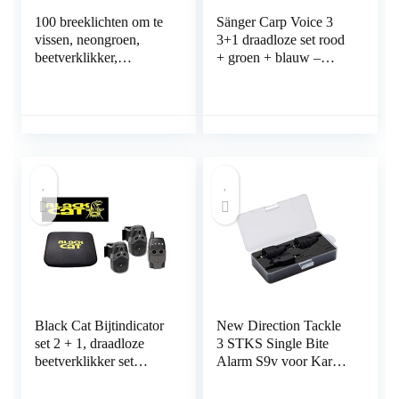
100 breeklichten om te
Sänger Carp Voice 3
vissen, neongroen,
3+1 draadloze set rood
beetverklikker,
+ groen + blauw –
dobbers, 38 x 4,5 mm,
beetverklikker set voor
8 uur, professionele
karpervissen, radio-
kwaliteit
beetverklikker,
karperbeetverklikker
Black Cat Bijtindicator
New Direction Tackle
set 2 + 1, draadloze
3 STKS Single Bite
beetverklikker set
Alarm S9v voor Karper
bestaande op draadloze
vissen
beetmelders en