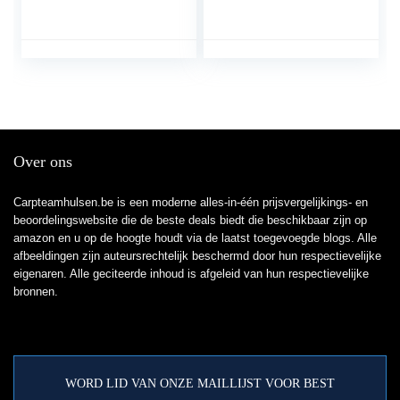
karpervissen, radio-
stick partylichten LED
beetverklikker,
luchtballon
karperbeetverklikker
tafeldecoratie neon
rood geel roze groen
oranje blauw
Over ons
Carpteamhulsen.be is een moderne alles-in-één prijsvergelijkings- en
beoordelingswebsite die de beste deals biedt die beschikbaar zijn op
amazon en u op de hoogte houdt via de laatst toegevoegde blogs. Alle
afbeeldingen zijn auteursrechtelijk beschermd door hun respectievelijke
eigenaren. Alle geciteerde inhoud is afgeleid van hun respectievelijke
bronnen.
WORD LID VAN ONZE MAILLIJST VOOR BEST