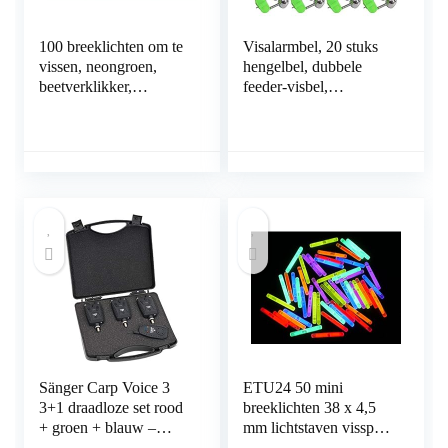
100 breeklichten om te
Visalarmbel, 20 stuks
vissen, neongroen,
hengelbel, dubbele
beetverklikker,
feeder-visbel,
dobbers, 38 x 4,5 mm,
visindicator dubbele
8 uur, professionele
alarmbellen met plastic
kwaliteit
clip
Sänger Carp Voice 3
ETU24 50 mini
3+1 draadloze set rood
breeklichten 38 x 4,5
+ groen + blauw –
mm lichtstaven vissport
beetverklikker set voor
beetverklikker glow