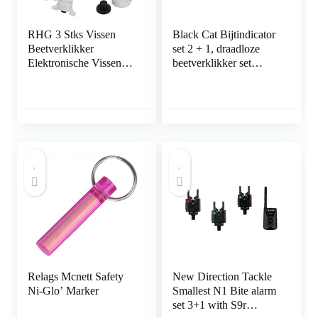
RHG 3 Stks Vissen
Black Cat Bijtindicator
Beetverklikker
set 2 + 1, draadloze
Elektronische Vissen
beetverklikker set
Led Indicator
bestaande op draadloze
Nachtlampje Vissen
beetmelders en
Slimme Herinnering
ontvangers
Beetverklikker – Clip
Op Hengel Voor
Buiten Vissen
Relags Mcnett Safety
New Direction Tackle
Ni-Glo’ Marker
Smallest N1 Bite alarm
set 3+1 with S9r