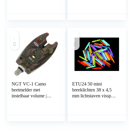
receiver for Carp
Fishing
NGT VC-1 Camo
ETU24 50 mini
beetmelder met
breeklichten 38 x 4,5
instelbaar volume |
mm lichtstaven vissport
Beetmelder
beetverklikker glow
stick partylichten LED
luchtballon
tafeldecoratie neon
rood geel roze groen
oranje blauw