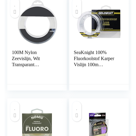
100M Nylon
SeaKnight 100%
Zeevislijn, Wit
Fluorkoolstof Karper
Transparant
Vislijn 100m
Hoogwaardige Vislijn
Onzichtbare Zee
Supersterk Herstel UV-
Vissen Fluorkoolstof
bestendig Visdraad
Leader Line Clear 3-
voor Zeevissen
50LB