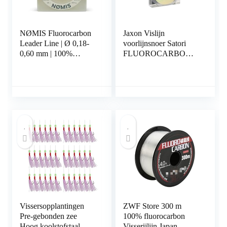
NØMIS Fluorocarbon
Jaxon Vislijn
Leader Line | Ø 0,18-
voorlijnsnoer Satori
0,60 mm | 100%
FLUOROCARBON
fluorocarbon vislijn |
Premium 20m spoel
Fluorocarbon Fishing
0,10-0,60mm
Line | Perfect als
fluorocarbon onderlijn
voor baars, snoekbaars,
snoek of forel…
Vissersopplantingen
ZWF Store 300 m
Pre-gebonden zee
100% fluorocarbon
Hoog koolstofstaal
Visserijlijn Japan