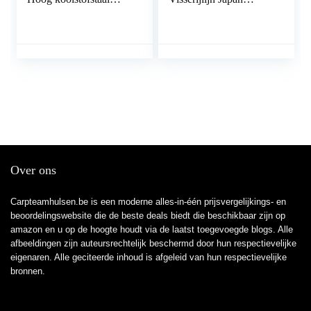
Visserijhaken kleurrijke
Koolstofvezel
visstateren 36 st.
Monofilament
Leaderlijn Karper
Vlieg Vissen
Linetackle Pesca Sedal
Vislijn (Color : 300 m,
Line Number : 5.0-
0.370mm-21.24LB)
Over ons
Carpteamhulsen.be is een moderne alles-in-één prijsvergelijkings- en
beoordelingswebsite die de beste deals biedt die beschikbaar zijn op
amazon en u op de hoogte houdt via de laatst toegevoegde blogs. Alle
afbeeldingen zijn auteursrechtelijk beschermd door hun respectievelijke
eigenaren. Alle geciteerde inhoud is afgeleid van hun respectievelijke
bronnen.