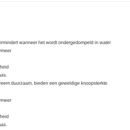
vermindert wanneer het wordt ondergedompeld in water
lymeer
rheid
aas.
xtreem duurzaam, bieden een geweldige knoopsterkte
lymeer
rheid
aas.