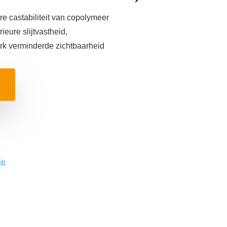
e castabiliteit van copolymeer
ieure slijtvastheid,
rk verminderde zichtbaarheid
ijn