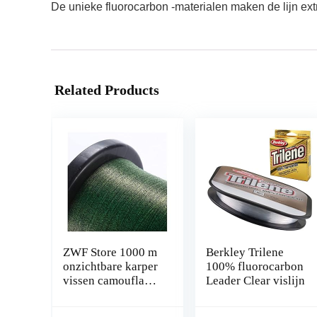
De unieke fluorocarbon -materialen maken de lijn e
Related Products
ZWF Store 1000 m
Berkley Trilene
onzichtbare karper
100% fluorocarbon
vissen camouflage
Leader Clear vislijn
nylon rubberen
draadlijn lijn super