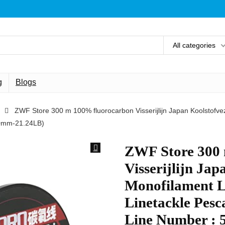
All categories
g
Blogs
ZWF Store 300 m 100% fluorocarbon Visserijlijn Japan Koolstofvez
370mm-21.24LB)
ZWF Store 300
Visserijlijn Jap
Monofilament Le
Linetackle Pesca
Line Number : 