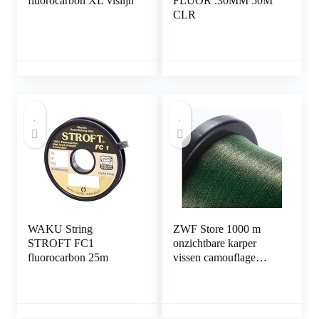
fluorocarbon XL vislijn
FLUOR .30MM 50M
CLR
WAKU String
ZWF Store 1000 m
STROFT FC1
onzichtbare karper
fluorocarbon 25m
vissen camouflage
nylon rubberen
draadlijn lijn super
sterke spikkel zinken
for vissen (Color :