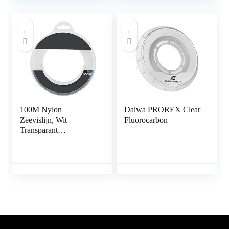
1000M green, Line
Number : 3.0-
0.286mm)
100M Nylon
Daiwa PROREX Clear
Zeevislijn, Wit
Fluorocarbon
Transparant
Hoogwaardige Vislijn
Supersterk Herstel UV-
bestendig Visdraad
voor Zeevissen