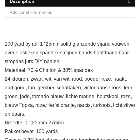
Description
Additional information
100 yard by roll 1 “25mm solid glanzende vijand vouwen
over elastieken spandex satijnen bands hoofdband haar
stropdas jurk DIY naaien
Materiaal: 70% Chinlon & 30% spandex
24 kleuren: zwart, wit, van wit, rood, poeder roze, naakt,
oud goud, tan, gember, scharlaken, victoriaanse roos, fern
groen, jade, tornado blauw, lichte marine, houtskool, roze,
blauw Topza, roze,Herfst oranje, narcis, turkoois, licht zilver
en paars.
Breedte: 1 “(25 mm-27mm)
Pakket bevat: 100 yards