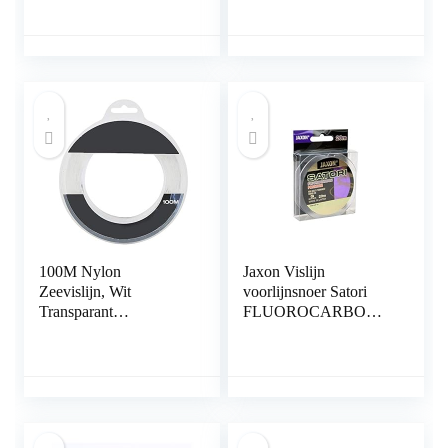
Vissen Fluorkoolstof
onzichtbare vislijn
Leader Line Clear 3-
(Color : Main Spotted
50LB
green, Line Number :
4.0)
100M Nylon
Jaxon Vislijn
Zeevislijn, Wit
voorlijnsnoer Satori
Transparant
FLUOROCARBON
Hoogwaardige Vislijn
Premium 20m spoel
Supersterk Herstel UV-
0,10-0,60mm
bestendig Visdraad
voor Zeevissen