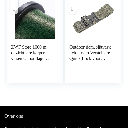
ZWF Store 1000 m
Outdoor riem, slijtvaste
onzichtbare karper
nylon riem Verstelbare
vissen camouflage
Quick Lock voor
nylon rubberen
mannen voor
draadlijn lijn super
professioneel gebruik
sterke spikkel zinken
voor trainingstraining
for vissen (Color :
1000M green, Line
Number : 3.0-
0.286mm)
Over ons