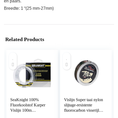
en paars.
Breedte: 1 “(25 mm-27mm)
Related Products
SeaKnight 100%
Vislijn Super taai nylon
Fluorkoolstof Karper
slijtage-resistente
Vislijn 100m
fluorocarbon visserijlijn
Onzichtbare Zee
waterdrukbestendige