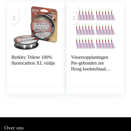
Vislijn (Color : 300 m,
Line Number : 5.0-
0.370mm-21.24LB)
Berkley Trilene 100%
Vissersopplantingen
fluorocarbon XL vislijn
Pre-gebonden zee
Hoog koolstofstaal
Visserijhaken kleurrijke
visstateren 36 st.
Over ons