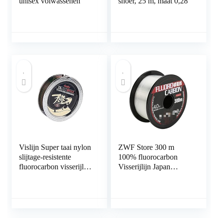
unisex volwassenen
snoer, 25 m, maat 0,28
Vislijn Super taai nylon
ZWF Store 300 m
slijtage-resistente
100% fluorocarbon
fluorocarbon visserijlijn
Visserijlijn Japan
waterdrukbestendige
Koolstofvezel
onzichtbare vislijn
Monofilament
(Color : Main Spotted
Leaderlijn Karper
green, Line Number :
Vlieg Vissen
4.0)
Linetackle Pesca Sedal