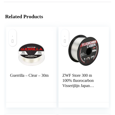
Related Products
Guerrilla – Clear – 30m
ZWF Store 300 m
100% fluorocarbon
Visserijlijn Japan
Koolstofvezel
Monofilament
Leaderlijn Karper
Vlieg Vissen
Linetackle Pesca Sedal