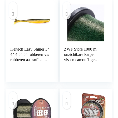
Vislijn (Color : 300 m,
Line Number : 5.0-
0.370mm-21.24LB)
Keitech Easy Shiner 3″
ZWF Store 1000 m
4″ 4.5″ 5″ rubberen vis
onzichtbare karper
rubberen aas softbait
vissen camouflage
voor baars snoekbaars
nylon rubberen
snoek
draadlijn lijn super
sterke spikkel zinken
for vissen (Color :
1000M green, Line
Number : 3.0-
0.286mm)