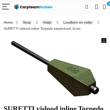
0
Home
Shop
Vislijn
Loodkern en vislijn
SURETTI vislood inline Torpedo karperlood, bruin
SURETTI vislood inline Torpedo