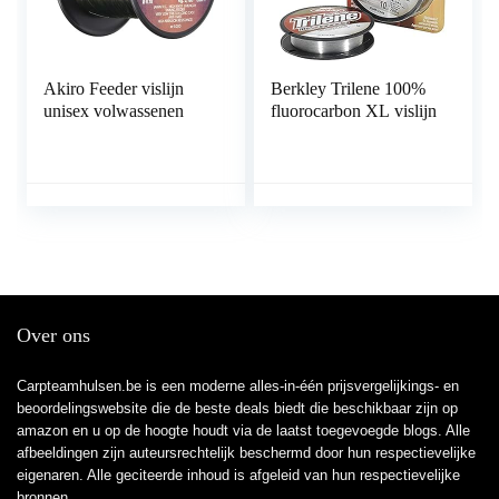
Akiro Feeder vislijn
Berkley Trilene 100%
unisex volwassenen
fluorocarbon XL vislijn
Over ons
Carpteamhulsen.be is een moderne alles-in-één prijsvergelijkings- en
beoordelingswebsite die de beste deals biedt die beschikbaar zijn op
amazon en u op de hoogte houdt via de laatst toegevoegde blogs. Alle
afbeeldingen zijn auteursrechtelijk beschermd door hun respectievelijke
eigenaren. Alle geciteerde inhoud is afgeleid van hun respectievelijke
bronnen.