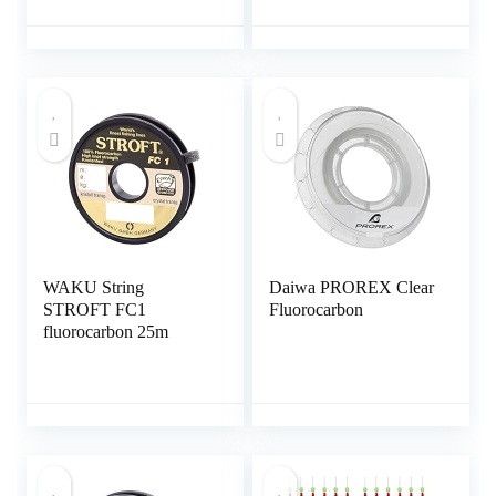
Line | Perfect als
fluorocarbon onderlijn
voor baars, snoekbaars,
snoek of forel…
WAKU String
Daiwa PROREX Clear
STROFT FC1
Fluorocarbon
fluorocarbon 25m