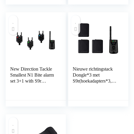
New Direction Tackle
Nieuwe richtingstack
Smallest N1 Bite alarm
Dongle*3 met
set 3+1 with S9r
S9r(hoekadapters*3,
receiver for Carp
batterijdeksel*3) voor
Fishing
karpervissen