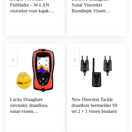
Fishfinder – W-LAN
Sonar Viszoeker
viszoeker voor kajak- en
Bootdiepte Vissen
Belly bootvissers
Fischfinder Waterdicht
Handheld Draadloze
Visvinder Kajak
Dieptemeter voor
ijsvissers
Lucky Draagbare
New Direction Tackle
visvinder, draadloos,
draadloze beetmelder S9
sonar-vissen,
set 2 + 1 vissen bisalarm
waterdieptemeter voor
vissen, vissen, ijsvissen,
zeevissen